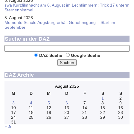
5. August 2026
swa Kurz­film­nacht am 6. August im Lech­flim­mern: Trick 17 unterm
Sternen­himmel
5. August 2026
Momento Schule Augsburg erhält Genehmigung – Start im
September
Suche in der DAZ
DAZ-Suche
Google-Suche
Suchen
DAZ Archiv
August 2026
M
D
M
D
F
S
S
1
2
3
4
5
6
7
8
9
10
11
12
13
14
15
16
17
18
19
20
21
22
23
24
25
26
27
28
29
30
31
« Juli