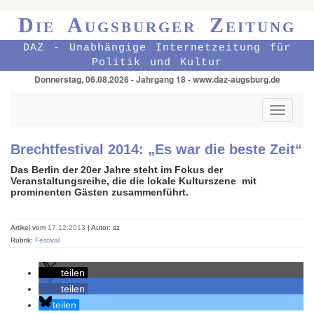
Die Augsburger Zeitung
DAZ - Unabhängige Internetzeitung für
Politik und Kultur
Donnerstag, 06.08.2026 - Jahrgang 18 - www.daz-augsburg.de
Toggle
navigati
Brechtfestival 2014: „Es war die beste Zeit“
Das Berlin der 20er Jahre steht im Fokus der
Veranstaltungsreihe, die die lokale Kulturszene mit
prominenten Gästen zusammenführt.
Artikel vom
17.12.2013
| Autor: sz
Rubrik:
Festival
teilen
teilen
teilen