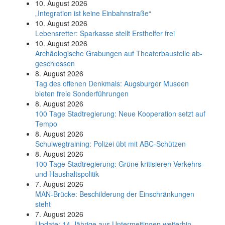
10. August 2026
„Integration ist keine Einbahnstraße“
10. August 2026
Le­bens­ret­ter: Spar­kas­se stellt Erst­hel­fer frei
10. August 2026
Ar­chäo­lo­gi­sche Gra­bun­gen auf Thea­ter­bau­stel­le ab­
ge­schlos­sen
8. August 2026
Tag des offenen Denkmals: Augsburger Museen
bieten freie Sonderführungen
8. August 2026
100 Tage Stadtregierung: Neue Kooperation setzt auf
Tempo
8. August 2026
Schul­weg­trai­ning: Poli­zei übt mit ABC-Schüt­zen
8. August 2026
100 Tage Stadtregierung: Grüne kritisieren Verkehrs-
und Haushaltspolitik
7. August 2026
MAN-Brücke: Beschilderung der Einschränkungen
steht
7. August 2026
Update: 14-Jährige aus Untermeitingen weiterhin