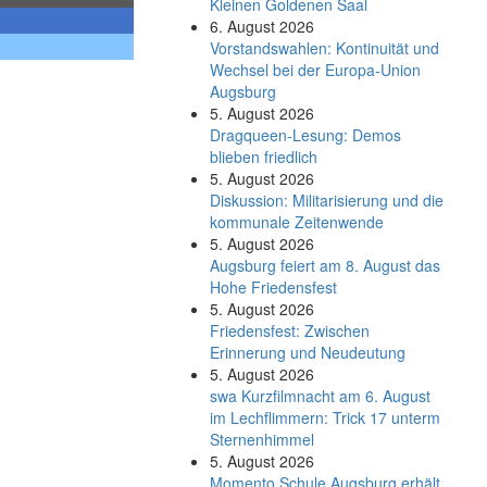
Kleinen Goldenen Saal
6. August 2026
Vorstandswahlen: Kontinuität und
Wechsel bei der Europa-Union
Augsburg
5. August 2026
Dragqueen-Lesung: Demos
blieben friedlich
5. August 2026
Diskussion: Mi­li­ta­ri­sie­rung und die
kommunale Zeitenwende
5. August 2026
Augsburg feiert am 8. August das
Hohe Friedensfest
5. August 2026
Friedensfest: Zwischen
Erinnerung und Neudeutung
5. August 2026
swa Kurz­film­nacht am 6. August
im Lech­flim­mern: Trick 17 unterm
Sternen­himmel
5. August 2026
Momento Schule Augsburg erhält