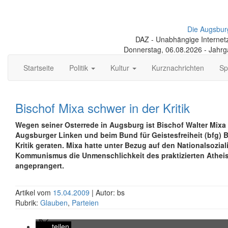
Die Augsbur
DAZ - Unabhängige Internetze
Donnerstag, 06.08.2026 - Jahr
Startseite
Politik
Kultur
Kurznachrichten
Sp
Bischof Mixa schwer in der Kritik
Wegen seiner Osterrede in Augsburg ist Bischof Walter Mixa
Augsburger Linken und beim Bund für Geistesfreiheit (bfg) 
Kritik geraten. Mixa hatte unter Bezug auf den Nationalsozi
Kommunismus die Unmenschlichkeit des praktizierten Athe
angeprangert.
Artikel vom
15.04.2009
| Autor: bs
Rubrik:
Glauben
,
Parteien
teilen