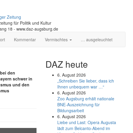
ger Zeitung
itung für Politik und Kultur
gang 18 - www.daz-augsburg.de
ort
Kommentar
Vermischtes
… ausgeleuchtet
DAZ heute
 bei den
6. August 2026
Bayern schwer in
„Schreiben Sie lieber, dass ich
alismus und den
Ihnen unbequem war …“
ismus
6. August 2026
Zoo Augsburg erhält nationale
BNE-Auszeichnung für
Bildungsarbeit
6. August 2026
Liebe und Last: Opera Augusta
lädt zum Belcanto-Abend im