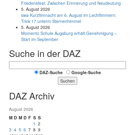
Friedensfest: Zwischen Erinnerung und Neudeutung
5. August 2026
swa Kurz­film­nacht am 6. August im Lech­flim­mern:
Trick 17 unterm Sternen­himmel
5. August 2026
Momento Schule Augsburg erhält Genehmigung –
Start im September
Suche in der DAZ
DAZ-Suche
Google-Suche
Suchen
DAZ Archiv
August 2026
M
D
M
D
F
S
S
1
2
3
4
5
6
7
8
9