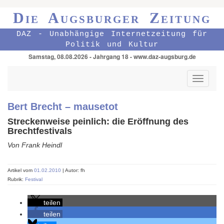
Die Augsburger Zeitung
DAZ - Unabhängige Internetzeitung für
Politik und Kultur
Samstag, 08.08.2026 - Jahrgang 18 - www.daz-augsburg.de
Toggle
navigati
Bert Brecht – mausetot
Streckenweise peinlich: die Eröffnung des
Brechtfestivals
Von Frank Heindl
Artikel vom
01.02.2010
| Autor: fh
Rubrik:
Festival
teilen
teilen