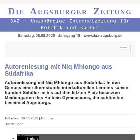
Die Augsburger Zeitung
DAZ - Unabhängige Internetzeitung für
Politik und Kultur
Samstag, 08.08.2026 - Jahrgang 18 - www.daz-augsburg.de
Toggle
navigati
Autorenlesung mit Niq Mhlongo aus
Südafrika
Autorenlesung mit Niq Mhlongo aus Südafrika: In den
Genuss einer Sternstunde interkulturellen Lernens kamen
hundert Schüler im bis auf den letzten Platz besetzten
Mediengarten des Holbein Gymnasiums, der schönsten
Leseinsel Augsburgs.
Artikel vom
29.10.2015
| Autor: sz
Rubrik:
Sport
teilen