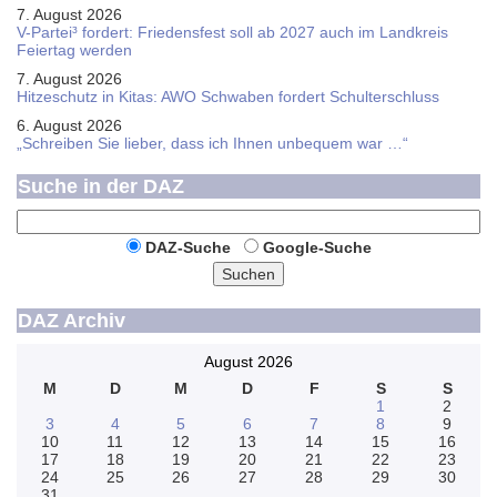
7. August 2026
V-Partei­³ fordert: Friedens­fest soll ab 2027 auch im Land­kreis
Feier­tag werden
7. August 2026
Hitzeschutz in Kitas: AWO Schwaben fordert Schulterschluss
6. August 2026
„Schreiben Sie lieber, dass ich Ihnen unbequem war …“
Suche in der DAZ
DAZ-Suche
Google-Suche
Suchen
DAZ Archiv
August 2026
M
D
M
D
F
S
S
1
2
3
4
5
6
7
8
9
10
11
12
13
14
15
16
17
18
19
20
21
22
23
24
25
26
27
28
29
30
31