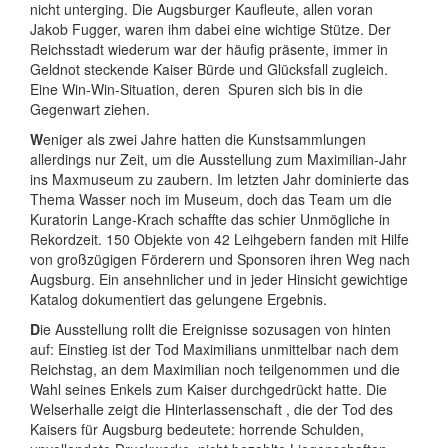
nicht unterging. Die Augsburger Kaufleute, allen voran
Jakob Fugger, waren ihm dabei eine wichtige Stütze. Der
Reichsstadt wiederum war der häufig präsente, immer in
Geldnot steckende Kaiser Bürde und Glücksfall zugleich.
Eine Win-Win-Situation,
deren
Spuren sich bis in die
Gegenwart ziehen.
W
eniger als zwei Jahre hatten die Kunstsammlungen
allerdings
nur Zeit, um die Ausstellung zum Maximilian-Jahr
ins Maxmuseum zu zaubern. Im letzten Jahr dominierte das
Thema Wasser noch im Museum, doch das Team um die
Kuratorin Lange-Krach schaffte das schier Unmögliche in
Rekordzeit.
150 Objekte von 42 Leihgebern fanden mit Hilfe
von großzügigen Förderern und Sponsoren ihren Weg nach
Augsburg. Ein ansehnlicher und in jeder Hinsicht gewichtige
Katalog dokumentiert das gelungene Ergebnis.
D
ie Ausstellung rollt die Ereignisse sozusagen von hinten
auf: Einstieg ist der Tod Maximilians unmittelbar nach dem
Reichstag, an dem Maximilian noch teilgenommen und die
Wahl seines Enkels zum Kaiser durchgedrückt hatte. Die
Welserhalle zeigt die Hinterlassenschaft , die der Tod des
Kaisers
für Augsburg bedeutete: horrende Schulden,