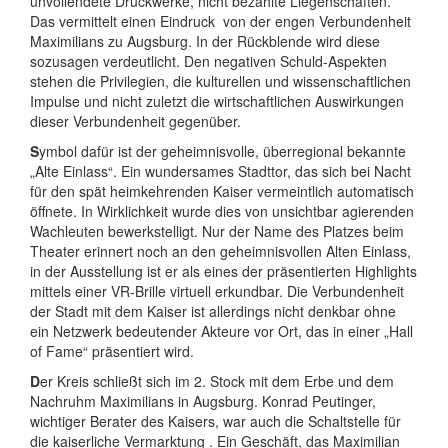
unvollendete Druckwerke, nicht bezahlte Liegenschaften.
Das vermittelt einen Eindruck
von der engen Verbundenheit
Maximilians zu Augsburg. In der Rückblende wird diese
sozusagen verdeutlicht. Den negativen Schuld-Aspekten
stehen die Privilegien, die kulturellen und wissenschaftlichen
Impulse und nicht zuletzt die wirtschaftlichen Auswirkungen
dieser Verbundenheit gegenüber.
S
ymbol dafür ist der geheimnisvolle, überregional bekannte
„Alte Einlass“. Ein wundersames Stadttor, das sich bei Nacht
für den spät heimkehrenden Kaiser vermeintlich automatisch
öffnete. In Wirklichkeit wurde dies von unsichtbar agierenden
Wachleuten bewerkstelligt. Nur der Name des Platzes beim
Theater erinnert noch an den geheimnisvollen Alten Einlass,
in der Ausstellung ist er als eines der präsentierten Highlights
mittels einer VR-Brille virtuell erkundbar. Die Verbundenheit
der Stadt mit dem Kaiser ist allerdings nicht denkbar ohne
ein Netzwerk bedeutender Akteure vor Ort, das in einer „Hall
of Fame“ präsentiert wird.
D
er Kreis schließt sich im 2. Stock mit dem Erbe und dem
Nachruhm Maximilians in Augsburg. Konrad Peutinger,
wichtiger Berater des Kaisers,
war auch die Schaltstelle für
die kaiserliche Vermarktung . Ein Geschäft, das Maximilian