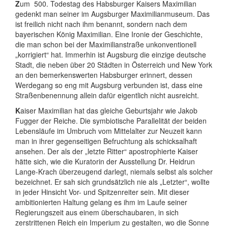
Z
um
500. Todestag des Habsburger Kaisers Maximilian
gedenkt man seiner im Augsburger Maximilianmuseum. Das
ist freilich nicht nach ihm benannt, sondern nach dem
bayerischen König Maximilian. Eine Ironie der Geschichte,
die man schon bei der Maximilianstraße unkonventionell
„korrigiert“ hat. Immerhin ist Augsburg die einzige deutsche
Stadt, die neben über 20 Städten in Österreich und New York
an den bemerkenswerten Habsburger erinnert, dessen
Werdegang so eng mit Augsburg verbunden ist, dass eine
Straßenbenennung allein dafür eigentlich nicht ausreicht.
K
aiser Maximilian hat das gleiche Geburtsjahr wie Jakob
Fugger der Reiche. Die symbiotische Parallelität der beiden
Lebensläufe im Umbruch vom Mittelalter zur Neuzeit kann
man in ihrer gegenseitigen Befruchtung als schicksalhaft
ansehen. Der als der „letzte Ritter“ apostrophierte Kaiser
hätte sich, wie die Kuratorin der Ausstellung Dr. Heidrun
Lange-Krach überzeugend darlegt, niemals selbst als solcher
bezeichnet. Er sah sich grundsätzlich nie als „Letzter“, wollte
in jeder Hinsicht Vor- und Spitzenreiter sein.
Mit dieser
ambitionierten Haltung gelang es ihm im Laufe seiner
Regierungszeit aus einem überschaubaren, in sich
zerstrittenen Reich ein Imperium zu gestalten, wo die Sonne