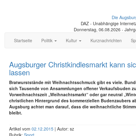
Die Augsbur
DAZ - Unabhängige Internetze
Donnerstag, 06.08.2026 - Jahr
Startseite
Politik
Kultur
Kurznachrichten
Sp
Augsburger Christkindlesmarkt kann si
lassen
Bratwurststände mit Weihnachtsschmuck gibt es viele. Bun
sich Tausende von Ansammlungen offener Verkaufsbuden zu
Vorweihnachtszeit „Weihnachtsmarkt“ oder gar neutral „Wint
christlichen Hintergrund des kommerziellen Budenzaubers 
Augsburg achtet man darauf, dass die weihnachtliche Stimm
bleibt.
Artikel vom
02.12.2015
| Autor: sz
Rubrik:
Sport