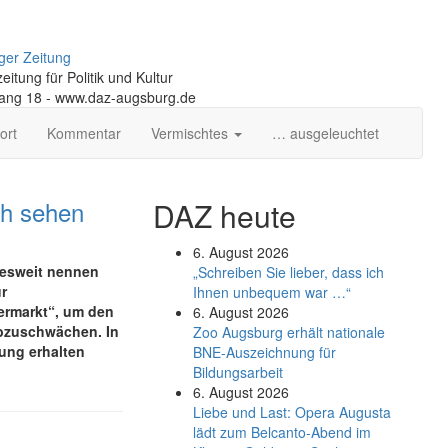
ger Zeitung
itung für Politik und Kultur
gang 18 - www.daz-augsburg.de
ort
Kommentar
Vermischtes
… ausgeleuchtet
ch sehen
DAZ heute
6. August 2026
desweit nennen
„Schreiben Sie lieber, dass ich
r
Ihnen unbequem war …“
ermarkt“, um den
6. August 2026
abzuschwächen. In
Zoo Augsburg erhält nationale
ung erhalten
BNE-Auszeichnung für
Bildungsarbeit
6. August 2026
Liebe und Last: Opera Augusta
lädt zum Belcanto-Abend im