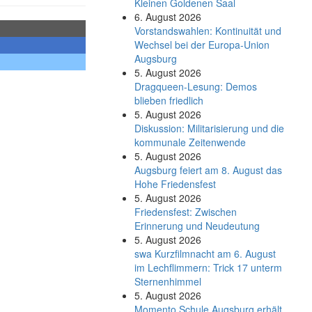
Kleinen Goldenen Saal
6. August 2026
Vorstandswahlen: Kontinuität und
Wechsel bei der Europa-Union
Augsburg
5. August 2026
Dragqueen-Lesung: Demos
blieben friedlich
5. August 2026
Diskussion: Mi­li­ta­ri­sie­rung und die
kommunale Zeitenwende
5. August 2026
Augsburg feiert am 8. August das
Hohe Friedensfest
5. August 2026
Friedensfest: Zwischen
Erinnerung und Neudeutung
5. August 2026
swa Kurz­film­nacht am 6. August
im Lech­flim­mern: Trick 17 unterm
Sternen­himmel
5. August 2026
Momento Schule Augsburg erhält