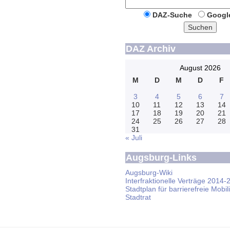
DAZ-Suche
Googl
Suchen
DAZ Archiv
August 2026
M
D
M
D
F
3
4
5
6
7
10
11
12
13
14
17
18
19
20
21
24
25
26
27
28
31
« Juli
Augsburg-Links
Augsburg-Wiki
Interfraktionelle Verträge 2014-
Stadtplan für barrierefreie Mobili
Stadtrat