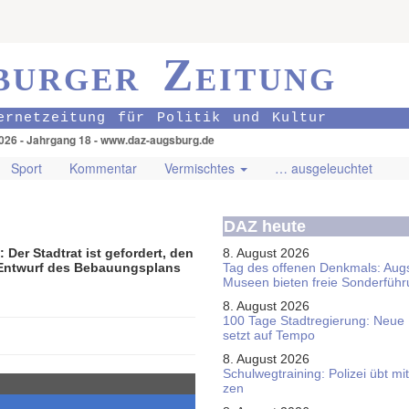
burger Zeitung
ernetzeitung für Politik und Kultur
026 - Jahrgang 18 - www.daz-augsburg.de
Sport
Kommentar
Vermischtes
… ausgeleuchtet
DAZ heute
 Der Stadtrat ist gefordert, den
8. August 2026
 Entwurf des Bebauungsplans
Tag des offenen Denkmals: Aug
Museen bieten freie Sonderfüh
8. August 2026
100 Tage Stadtregierung: Neue
setzt auf Tempo
8. August 2026
Schul­weg­trai­ning: Poli­zei übt 
zen