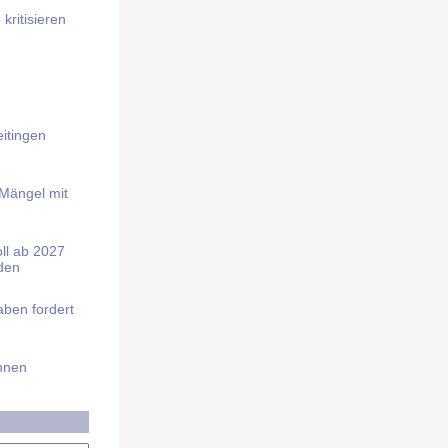
kritisieren
itingen
 Mängel mit
soll ab 2027
rden
aben fordert
Ihnen