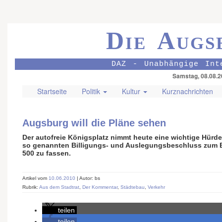
Die Augs
DAZ - Unabhängige Int
Samstag, 08.08.2
Startseite
Politik
Kultur
Kurznachrichten
Augsburg will die Pläne sehen
Der autofreie Königsplatz nimmt heute eine wichtige Hürde:
so genannten Billigungs- und Auslegungsbeschluss zum
500 zu fassen.
Artikel vom
10.06.2010
| Autor: bs
Rubrik:
Aus dem Stadtrat
,
Der Kommentar
,
Städtebau
,
Verkehr
teilen
teilen