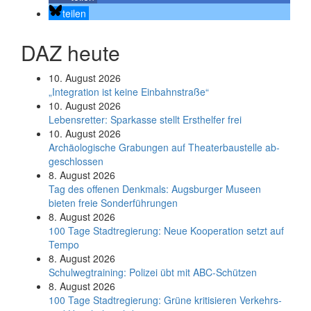
teilen
DAZ heute
10. August 2026
„Integration ist keine Einbahnstraße“
10. August 2026
Le­bens­ret­ter: Spar­kas­se stellt Erst­hel­fer frei
10. August 2026
Ar­chäo­lo­gi­sche Gra­bun­gen auf Thea­ter­bau­stel­le ab­
ge­schlos­sen
8. August 2026
Tag des offenen Denkmals: Augsburger Museen
bieten freie Sonderführungen
8. August 2026
100 Tage Stadtregierung: Neue Kooperation setzt auf
Tempo
8. August 2026
Schul­weg­trai­ning: Poli­zei übt mit ABC-Schüt­zen
8. August 2026
100 Tage Stadtregierung: Grüne kritisieren Verkehrs-