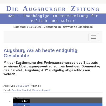
Die Augsburger Zeitung
DAZ - Unabhängige Internetzeitung für
Politik und Kultur
Samstag, 08.08.2026 - Jahrgang 18 - www.daz-augsburg.de
Toggle
navigati
Augsburg AG ab heute endgültig
Geschichte
Mit der Zustimmung des Ferienausschusses des Stadtrats
zu einem Übertragungsvertrag soll am heutigen Donnerstag
das Kapitel „Augsburg AG“ endgültig abgeschlossen
werden.
Artikel vom
26.08.2010
| Autor: bs
Rubrik:
Aus dem Stadtrat
,
Wirtschaftspolitik
teilen