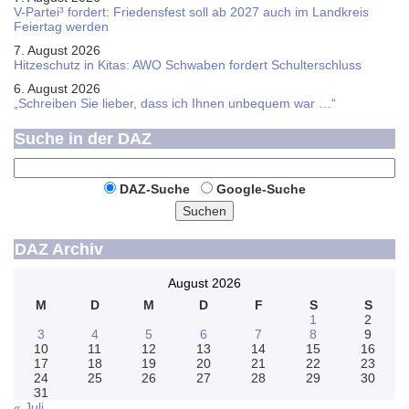
V-Partei­³ fordert: Friedens­fest soll ab 2027 auch im Land­kreis
Feier­tag werden
7. August 2026
Hitzeschutz in Kitas: AWO Schwaben fordert Schulterschluss
6. August 2026
„Schreiben Sie lieber, dass ich Ihnen unbequem war …“
Suche in der DAZ
DAZ-Suche
Google-Suche
Suchen
DAZ Archiv
August 2026
M
D
M
D
F
S
S
1
2
3
4
5
6
7
8
9
10
11
12
13
14
15
16
17
18
19
20
21
22
23
24
25
26
27
28
29
30
31
« Juli