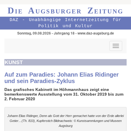
Die Augsburger Zeitung
DAZ - Unabhängige Internetzeitung für
Politik und Kultur
Sonntag, 09.08.2026 - Jahrgang 18 - www.daz-augsburg.de
Toggle
navigati
KUNST
Auf zum Paradies: Johann Elias Ridinger
und sein Paradies-Zyklus
Das grafisches Kabinett im Höhmannhaus zeigt eine
bemerkenswerte Ausstellung vom 31. Oktober 2019 bis zum
2. Februar 2020
Johann Elias Ridinger, Denn als Gott der Herr gemachet hatte von der Erde allerlei
Getier…(Th. 810), Kupferstich Bildnachweis: © Kunstsammlungen und Museen
Augsburg