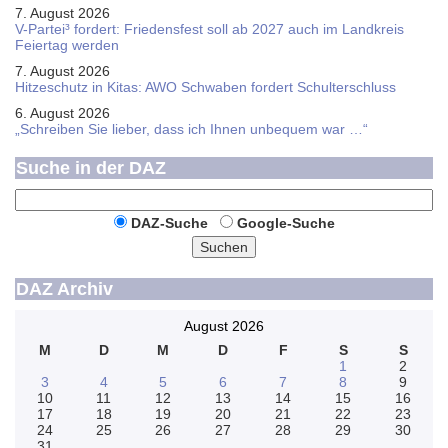
7. August 2026
V-Partei­³ fordert: Friedens­fest soll ab 2027 auch im Land­kreis
Feier­tag werden
7. August 2026
Hitzeschutz in Kitas: AWO Schwaben fordert Schulterschluss
6. August 2026
„Schreiben Sie lieber, dass ich Ihnen unbequem war …“
Suche in der DAZ
DAZ-Suche
Google-Suche
Suchen
DAZ Archiv
August 2026
M
D
M
D
F
S
S
1
2
3
4
5
6
7
8
9
10
11
12
13
14
15
16
17
18
19
20
21
22
23
24
25
26
27
28
29
30
31