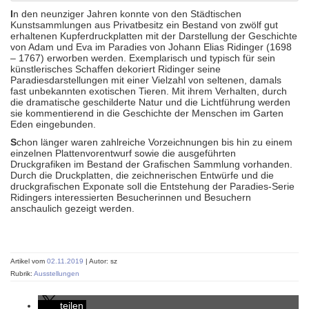
I
n den neunziger Jahren konnte von den Städtischen
Kunstsammlungen aus Privatbesitz ein Bestand von zwölf gut
erhaltenen Kupferdruckplatten mit der Darstellung der Geschichte
von Adam und Eva im Paradies von Johann Elias Ridinger (1698
– 1767) erworben werden. Exemplarisch und typisch für sein
künstlerisches Schaffen dekoriert Ridinger seine
Paradiesdarstellungen mit einer Vielzahl von seltenen, damals
fast unbekannten exotischen Tieren. Mit ihrem Verhalten, durch
die dramatische geschilderte Natur und die Lichtführung werden
sie kommentierend in die Geschichte der Menschen im Garten
Eden eingebunden.
S
chon länger waren zahlreiche Vorzeichnungen bis hin zu einem
einzelnen Plattenvorentwurf sowie die ausgeführten
Druckgrafiken im Bestand der Grafischen Sammlung vorhanden.
Durch die Druckplatten, die zeichnerischen Entwürfe und die
druckgrafischen Exponate soll die Entstehung der Paradies-Serie
Ridingers interessierten Besucherinnen und Besuchern
anschaulich gezeigt werden.
Artikel vom
02.11.2019
| Autor: sz
Rubrik:
Ausstellungen
teilen