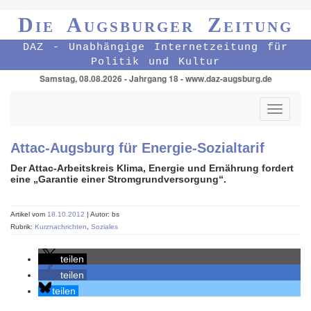
Die Augsburger Zeitung
DAZ - Unabhängige Internetzeitung für
Politik und Kultur
Samstag, 08.08.2026 - Jahrgang 18 - www.daz-augsburg.de
Toggle
navigati
Attac-Augsburg für Energie-Sozialtarif
Der Attac-Arbeitskreis Klima, Energie und Ernährung fordert
eine „Garantie einer Stromgrundversorgung“.
Artikel vom
18.10.2012
| Autor: bs
Rubrik:
Kurznachrichten
,
Soziales
teilen
teilen
teilen