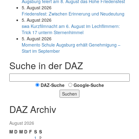
Augsburg feiert am 8. August das Hohe Friedensfest
5. August 2026
Friedensfest: Zwischen Erinnerung und Neudeutung
5. August 2026
swa Kurz­film­nacht am 6. August im Lech­flim­mern:
Trick 17 unterm Sternen­himmel
5. August 2026
Momento Schule Augsburg erhält Genehmigung –
Start im September
Suche in der DAZ
DAZ-Suche
Google-Suche
Suchen
DAZ Archiv
August 2026
M
D
M
D
F
S
S
1
2