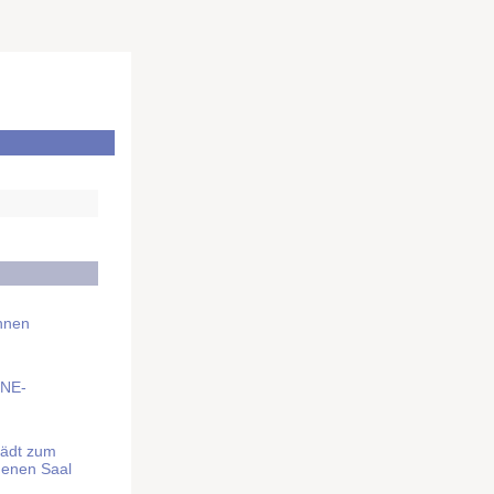
Ihnen
BNE-
lädt zum
denen Saal