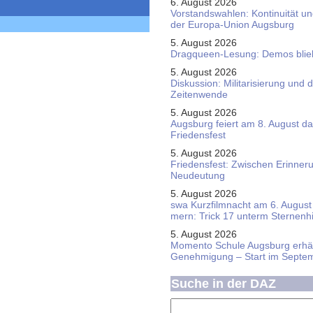
6. August 2026
Vorstandswahlen: Kontinuität u
der Europa-Union Augsburg
5. August 2026
Dragqueen-Lesung: Demos bliebe
5. August 2026
Diskussion: Mi­li­ta­ri­sie­rung u
Zeitenwende
5. August 2026
Augsburg feiert am 8. August d
Friedensfest
5. August 2026
Friedensfest: Zwischen Erinner
Neudeutung
5. August 2026
swa Kurz­film­nacht am 6. August 
mern: Trick 17 unterm Sternen­
5. August 2026
Momento Schule Augsburg erhäl
Genehmigung – Start im Septe
Suche in der DAZ