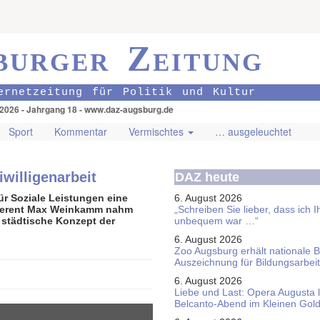
burger Zeitung
ernetzeitung für Politik und Kultur
.2026 - Jahrgang 18 - www.daz-augsburg.de
Sport
Kommentar
Vermischtes
… ausgeleuchtet
willigenarbeit
DAZ heute
ür Soziale Leistungen eine
6. August 2026
eferent Max Weinkamm nahm
„Schreiben Sie lieber, dass ich 
städtische Konzept der
unbequem war …“
6. August 2026
Zoo Augsburg erhält nationale 
Auszeichnung für Bildungsarbeit
6. August 2026
Liebe und Last: Opera Augusta 
Belcanto-Abend im Kleinen Gol