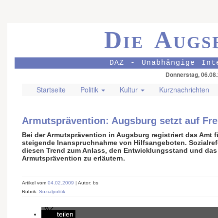
Die Augs
DAZ - Unabhängige Int
Donnerstag, 06.08
Startseite
Politik
Kultur
Kurznachrichten
Armutsprävention: Augsburg setzt auf Frei
Bei der Armutsprävention in Augsburg registriert das Amt f
steigende Inanspruchnahme von Hilfsangeboten. Sozialr
diesen Trend zum Anlass, den Entwicklungsstand und das 
Armutsprävention zu erläutern.
Artikel vom
04.02.2009
| Autor: bs
Rubrik:
Sozialpolitik
teilen