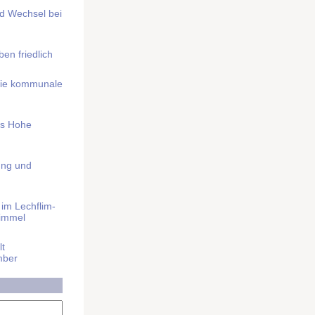
nd Wechsel bei
n friedlich
nd die kommunale
as Hohe
ung und
im Lech­flim­
himmel
t
mber