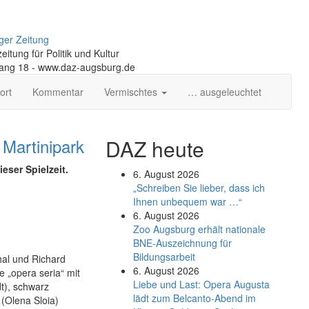
ger Zeitung
itung für Politik und Kultur
gang 18 - www.daz-augsburg.de
ort
Kommentar
Vermischtes
… ausgeleuchtet
 Martinipark
DAZ heute
eser Spielzeit.
6. August 2026
„Schreiben Sie lieber, dass ich
Ihnen unbequem war …“
6. August 2026
Zoo Augsburg erhält nationale
BNE-Auszeichnung für
Bildungsarbeit
al und Richard
6. August 2026
 „opera seria“ mit
Liebe und Last: Opera Augusta
dt), schwarz
lädt zum Belcanto-Abend im
 (Olena Sloia)