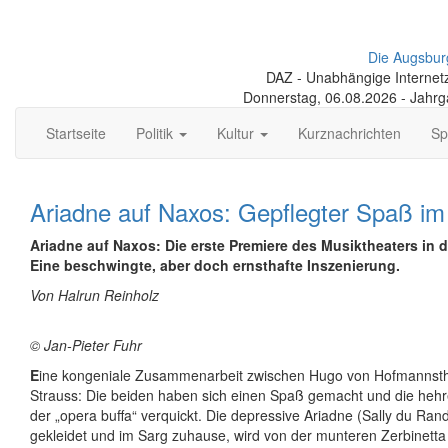
Die Augsbur
DAZ - Unabhängige Internetze
Donnerstag, 06.08.2026 - Jahr
Startseite
Politik
Kultur
Kurznachrichten
Sp
Ariadne auf Naxos: Gepflegter Spaß im
Ariadne auf Naxos: Die erste Premiere des Musiktheaters in di
Eine beschwingte, aber doch ernsthafte Inszenierung.
Von Halrun Reinholz
© Jan-Pieter Fuhr
E
ine kongeniale Zusammenarbeit zwischen Hugo von Hofmannsth
Strauss: Die beiden haben sich einen Spaß gemacht und die hehre
der „opera buffa“ verquickt. Die depressive Ariadne (Sally du Ran
gekleidet und im Sarg zuhause, wird von der munteren Zerbinetta