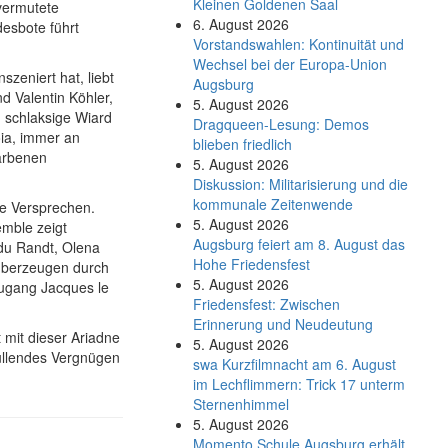
Kleinen Goldenen Saal
nvermutete
6. August 2026
esbote führt
Vorstandswahlen: Kontinuität und
Wechsel bei der Europa-Union
szeniert hat, liebt
Augsburg
d Valentin Köhler,
5. August 2026
d schlaksige Wiard
Dragqueen-Lesung: Demos
oia, immer an
blieben friedlich
arbenen
5. August 2026
Diskussion: Mi­li­ta­ri­sie­rung und die
kommunale Zeitenwende
lle Versprechen.
5. August 2026
mble zeigt
Augsburg feiert am 8. August das
 du Randt, Olena
Hohe Friedensfest
 überzeugen durch
5. August 2026
zugang Jacques le
Friedensfest: Zwischen
Erinnerung und Neudeutung
t mit dieser Ariadne
5. August 2026
füllendes Vergnügen
swa Kurz­film­nacht am 6. August
im Lech­flim­mern: Trick 17 unterm
Sternen­himmel
5. August 2026
Momento Schule Augsburg erhält