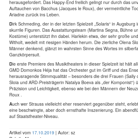
herausgefordert. Das Happy-End freilich gelingt nur durch das u
Auftauchen von Bacchus (Jacques le Roux), der vermeintliche Tod
Ariadne zurück ins Leben.
D
irk Schmeding, der in der letzten Spielzeit „Solaris“ in Augsburg in
skurrile Figuren. Das Ausstattungsteam (Martina Segna, Bühne un
Kostüme) unterstützt ihn dabei. Harlekin etwa, der sehr große un
Witholt, wedelt mit riesigen Händen herum. Die zierliche Olena Sl
Männer denkend, glänzt im wahrsten Sinne des Wortes im silberf
Ganzkörpersuit.
D
ie erste Premiere des Musiktheaters in dieser Spielzeit ist hält a
GMD Domonkos Héja hat das Orchester gut im Griff und das Ense
herausragende Stimmqualität – besonders die drei Frauen (Sally
Sloia und ARD-Preisträgerin Natalya Boeva als „der Komponist“)
Präzision und Leichtigkeit, ebenso wie bei den Männern der Neu
Roux .
A
uch wer Strauss vielleicht eher reserviert gegenüber steht, erleb
eine beschwingte, aber doch ernsthafte Inszenierung. Ein abend
auf Staatstheater-Niveau.
Artikel vom
17.10.2019
| Autor: sz