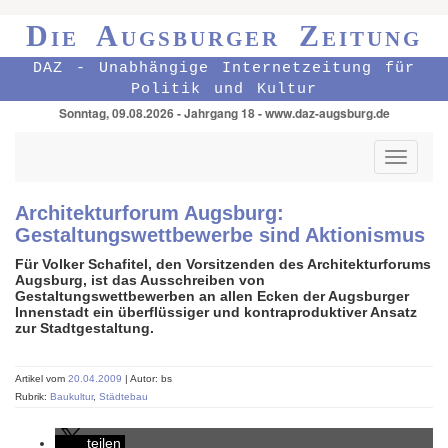
Die Augsburger Zeitung
DAZ - Unabhängige Internetzeitung für
Politik und Kultur
Sonntag, 09.08.2026 - Jahrgang 18 - www.daz-augsburg.de
Toggle
navigati
Architekturforum Augsburg:
Gestaltungswettbewerbe sind Aktionismus
Für Volker Schafitel, den Vorsitzenden des Architekturforums
Augsburg, ist das Ausschreiben von
Gestaltungswettbewerben an allen Ecken der Augsburger
Innenstadt ein überflüssiger und kontraproduktiver Ansatz
zur Stadtgestaltung.
Artikel vom
20.04.2009
| Autor: bs
Rubrik:
Baukultur
,
Städtebau
teilen