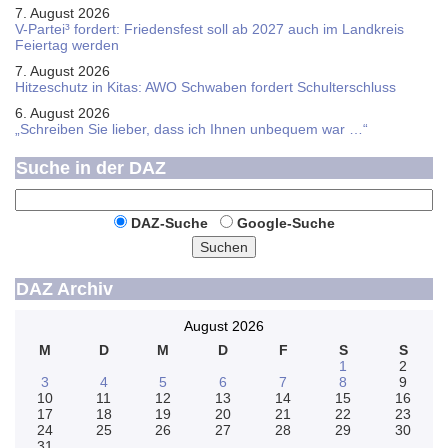
7. August 2026
V-Partei­³ fordert: Friedens­fest soll ab 2027 auch im Land­kreis
Feier­tag werden
7. August 2026
Hitzeschutz in Kitas: AWO Schwaben fordert Schulterschluss
6. August 2026
„Schreiben Sie lieber, dass ich Ihnen unbequem war …“
Suche in der DAZ
DAZ-Suche
Google-Suche
Suchen
DAZ Archiv
August 2026
M
D
M
D
F
S
S
1
2
3
4
5
6
7
8
9
10
11
12
13
14
15
16
17
18
19
20
21
22
23
24
25
26
27
28
29
30
31