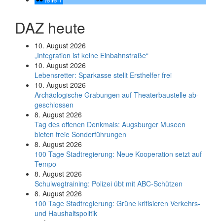
DAZ heute
10. August 2026
„Integration ist keine Einbahnstraße“
10. August 2026
Le­bens­ret­ter: Spar­kas­se stellt Erst­hel­fer frei
10. August 2026
Ar­chäo­lo­gi­sche Gra­bun­gen auf Thea­ter­bau­stel­le ab­
ge­schlos­sen
8. August 2026
Tag des offenen Denkmals: Augsburger Museen
bieten freie Sonderführungen
8. August 2026
100 Tage Stadtregierung: Neue Kooperation setzt auf
Tempo
8. August 2026
Schul­weg­trai­ning: Poli­zei übt mit ABC-Schüt­zen
8. August 2026
100 Tage Stadtregierung: Grüne kritisieren Verkehrs-
und Haushaltspolitik