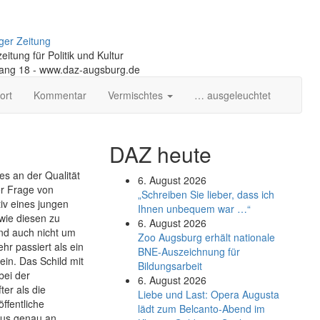
ger Zeitung
itung für Politik und Kultur
gang 18 - www.daz-augsburg.de
ort
Kommentar
Vermischtes
… ausgeleuchtet
DAZ heute
s an der Qualität
6. August 2026
er Frage von
„Schreiben Sie lieber, dass ich
iv eines jungen
Ihnen unbequem war …“
wie diesen zu
6. August 2026
und auch nicht um
Zoo Augsburg erhält nationale
hr passiert als ein
BNE-Auszeichnung für
ein. Das Schild mit
Bildungsarbeit
bei der
6. August 2026
er als die
Liebe und Last: Opera Augusta
ffentliche
lädt zum Belcanto-Abend im
aus genau an