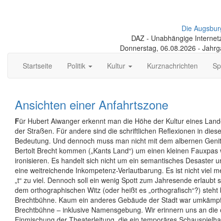
Die Augsbur
DAZ - Unabhängige Internetze
Donnerstag, 06.08.2026 - Jahr
Startseite
Politik
Kultur
Kurznachrichten
Sp
Ansichten einer Anfahrtszone
F
ür Hubert Aiwanger erkennt man die Höhe der Kultur eines Lande
der Straßen. Für andere sind die schriftlichen Reflexionen in dies
Bedeutung. Und dennoch muss man nicht mit dem albernen Genit
Bertolt Brecht kommen („Kants Land“) um einen kleinen Fauxpas 
ironisieren. Es handelt sich nicht um ein semantisches Desaster 
eine weitreichende Inkompetenz-Verlautbarung. Es ist nicht viel me
„t“ zu viel. Dennoch soll ein wenig Spott zum Jahresende erlaubt s
dem orthographischen Witz (oder heißt es „orthografisch“?) steht 
Brechtbühne. Kaum ein anderes Gebäude der Stadt war umkämpft
Brechtbühne – inklusive Namensgebung. Wir erinnern uns an die ö
Einmischung der Theaterleitung, die ein temporäres Schauspielh