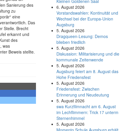
Kleinen Goldenen Saal
nden Sanierung des
6. August 2026
ltung zu
Vorstandswahlen: Kontinuität und
porär“ eine
Wechsel bei der Europa-Union
verantwortlich. Das
Augsburg
r Stelle. Brecht
5. August 2026
ufel erkannt und
Dragqueen-Lesung: Demos
 Kunst des
blieben friedlich
t, was
5. August 2026
ter Beweis stellte.
Diskussion: Mi­li­ta­ri­sie­rung und die
kommunale Zeitenwende
5. August 2026
Augsburg feiert am 8. August das
Hohe Friedensfest
5. August 2026
Friedensfest: Zwischen
Erinnerung und Neudeutung
5. August 2026
swa Kurz­film­nacht am 6. August
im Lech­flim­mern: Trick 17 unterm
Sternen­himmel
5. August 2026
Momento Schule Augsburg erhält