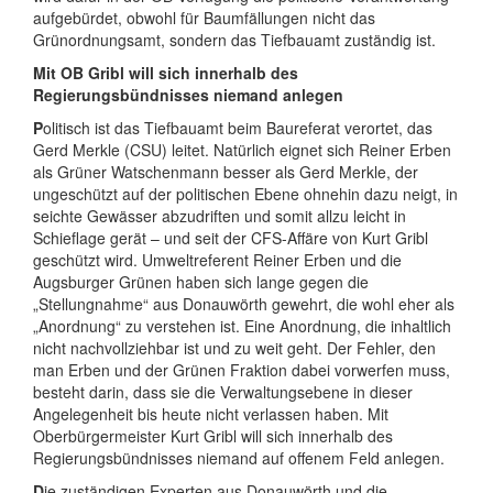
aufgebürdet, obwohl für Baumfällungen nicht das
Grünordnungsamt, sondern das Tiefbauamt zuständig ist.
Mit OB Gribl will sich innerhalb des
Regierungsbündnisses niemand anlegen
P
olitisch ist das Tiefbauamt beim Baureferat verortet, das
Gerd Merkle (CSU) leitet. Natürlich eignet sich Reiner Erben
als Grüner Watschenmann besser als Gerd Merkle, der
ungeschützt auf der politischen Ebene ohnehin dazu neigt, in
seichte Gewässer abzudriften und somit allzu leicht in
Schieflage gerät – und seit der CFS-Affäre von Kurt Gribl
geschützt wird. Umweltreferent Reiner Erben und die
Augsburger Grünen haben sich lange gegen die
„Stellungnahme“ aus Donauwörth gewehrt, die wohl eher als
„Anordnung“ zu verstehen ist. Eine Anordnung, die inhaltlich
nicht nachvollziehbar ist und zu weit geht. Der Fehler, den
man Erben und der Grünen Fraktion dabei vorwerfen muss,
besteht darin, dass sie die Verwaltungsebene in dieser
Angelegenheit bis heute nicht verlassen haben. Mit
Oberbürgermeister Kurt Gribl will sich innerhalb des
Regierungsbündnisses niemand auf offenem Feld anlegen.
D
ie zuständigen Experten aus Donauwörth und die