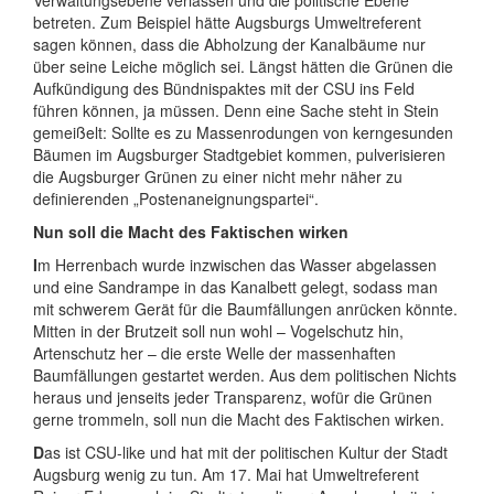
Verwaltungsebene verlassen und die politische Ebene
betreten. Zum Beispiel hätte Augsburgs Umweltreferent
sagen können, dass die Abholzung der Kanalbäume nur
über seine Leiche möglich sei. Längst hätten die Grünen die
Aufkündigung des Bündnispaktes mit der CSU ins Feld
führen können, ja müssen. Denn eine Sache steht in Stein
gemeißelt: Sollte es zu Massenrodungen von kerngesunden
Bäumen im Augsburger Stadtgebiet kommen, pulverisieren
die Augsburger Grünen zu einer nicht mehr näher zu
definierenden „Postenaneignungspartei“.
Nun soll die Macht des Faktischen wirken
I
m Herrenbach wurde inzwischen das Wasser abgelassen
und eine Sandrampe in das Kanalbett gelegt, sodass man
mit schwerem Gerät für die Baumfällungen anrücken könnte.
Mitten in der Brutzeit soll nun wohl – Vogelschutz hin,
Artenschutz her – die erste Welle der massenhaften
Baumfällungen gestartet werden. Aus dem politischen Nichts
heraus und jenseits jeder Transparenz, wofür die Grünen
gerne trommeln, soll nun die Macht des Faktischen wirken.
D
as ist CSU-like und hat mit der politischen Kultur der Stadt
Augsburg wenig zu tun. Am 17. Mai hat Umweltreferent