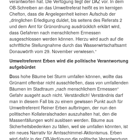
verantworten hat. Die Verfügung liegt der DAZ vor. In dem
OB-Schreiben an das Umweltreferat heißt es im kernigen
Chefton, dass die Angelegenheit keinen Aufschub der
„dringlichen Erledigung duldet, bis seitens des Referats 2
und dem Amt für Grünordnung ausdrücklich erklärt wird,
dass Gefahren nach menschlichem Ermessen
ausgeschlossen werden können. Hierzu wird auch auf die
schriftliche Stellungnahme durch das Wasserwirtschaftsamt
Donauwörth vom 29. November verwiesen.“
Umweltreferent Erben wird die politische Verantwortung
aufgebürdet
D
ass hohe Bäume bei Sturm umfallen können, wollte das
Grünamt offenbar nicht ausschließen, dass von umfallenden
Bäumen im Stadtraum „nach menschlichem Ermessen“
Gefahr ausgeht auch nicht. Verständlich! Verständnis darf
man in diesem Fall bis zu einem gewissen Punkt auch für
Umweltreferent Reiner Erben aufbringen, der nun den
politischen Kollateralschaden auszuhalten hat, den die
Massenfällungen wohl auslösen werden. Bäume aus
Sicherheitsbedenken zu fällen, weil sie umfallen könnten, ist
ein neues Narrativ für Amtsschimmel-Aktionismus. Erben
wird dafür in der OB-Verfügung die politische Verantwortung