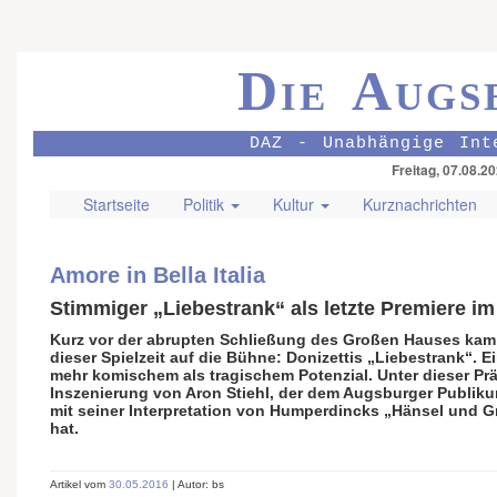
Die Augs
DAZ - Unabhängige Int
Freitag, 07.08.2
Startseite
Politik
Kultur
Kurznachrichten
Amore in Bella Italia
Stimmiger „Liebestrank“ als letzte Premiere i
Kurz vor der abrupten Schließung des Großen Hauses kam 
dieser Spielzeit auf die Bühne: Donizettis „Liebestrank“.
mehr komischem als tragischem Potenzial. Unter dieser Prä
Inszenierung von Aron Stiehl, der dem Augsburger Publikum
mit seiner Interpretation von Humperdincks „Hänsel und Gr
hat.
Artikel vom
30.05.2016
| Autor: bs