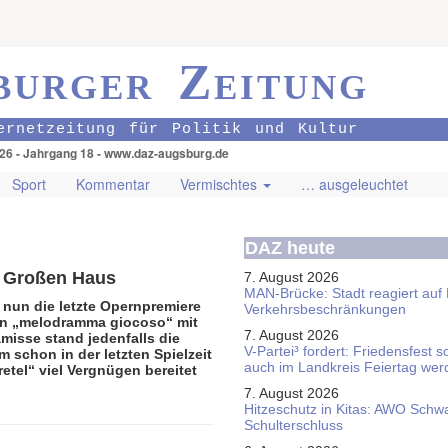
burger Zeitung
ernetzeitung für Politik und Kultur
026 - Jahrgang 18 - www.daz-augsburg.de
Sport
Kommentar
Vermischtes
… ausgeleuchtet
DAZ heute
m Großen Haus
7. August 2026
MAN-Brücke: Stadt reagiert auf
nun die letzte Opernpremiere
Verkehrsbeschränkungen
 Ein „melodramma giocoso“ mit
7. August 2026
misse stand jedenfalls die
V-Partei­³ fordert: Friedens­fest 
 schon in der letzten Spielzeit
auch im Land­kreis Feier­tag we
etel“ viel Vergnügen bereitet
7. August 2026
Hitzeschutz in Kitas: AWO Schw
Schulterschluss