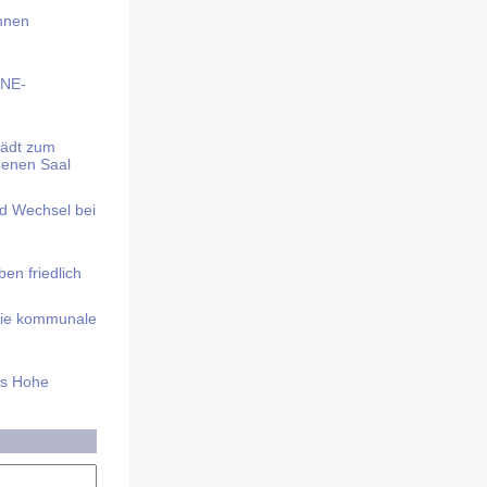
Ihnen
BNE-
lädt zum
denen Saal
nd Wechsel bei
n friedlich
nd die kommunale
as Hohe