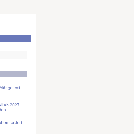
 Mängel mit
soll ab 2027
rden
aben fordert