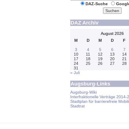
DAZ-Suche
Googl
Suchen
DAZ Archiv
August 2026
M
D
M
D
F
3
4
5
6
7
10
11
12
13
14
17
18
19
20
21
24
25
26
27
28
31
« Juli
Augsburg-Links
Augsburg-Wiki
Interfraktionelle Verträge 2014-
Stadtplan für barrierefreie Mobili
Stadtrat