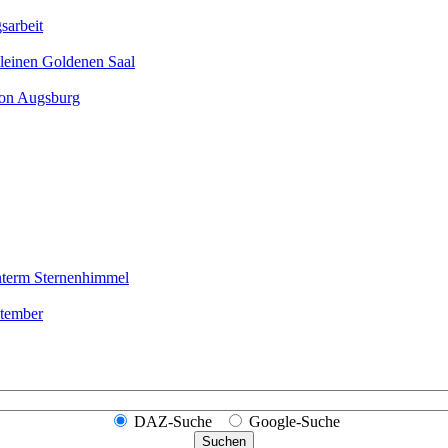
sarbeit
leinen Goldenen Saal
ion Augsburg
nterm Sternen­himmel
ptember
DAZ-Suche
Google-Suche
Suchen