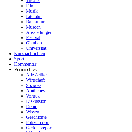
Theater
Film
Musik
Literatur
Baukultur
Museen
Ausstellungen
Festival
Glauben
Universität
Kurznachrichten
Sport
Kommentar
Vermischtes
Alle Artikel
Wirtschaft
Soziales
Amtliches
Vortrag
Diskussion
Demo
Wissen
Geschichte
Polizeireport
Gerichtsreport