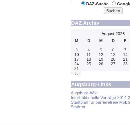
DAZ-Suche
Googl
Suchen
DAZ Archiv
August 2026
M
D
M
D
F
3
4
5
6
7
10
11
12
13
14
17
18
19
20
21
24
25
26
27
28
31
« Juli
Augsburg-Links
Augsburg-Wiki
Interfraktionelle Verträge 2014-
Stadtplan für barrierefreie Mobili
Stadtrat