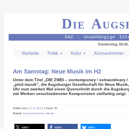
Die Augs
DAZ - Unabhängige Int
Donnerstag, 06.08
Startseite
Politik
Kultur
Kurznachrichten
Am Samstag: Neue Musik im H2
Unter dem Titel „DIE ZWEI – contemporary / extraordinary /
„jetzt:musik“, die Augsburger Gesellschaft für Neue Musik
Uhr zum zweiten Mal einen Querschnitt durch die Augsbur
mit Werken verschiedenster Komponisten vielfarbig zeigt.
Artikel vom
13.11.2015
| Autor: fh
Rubrik:
Kurznachrichten
,
Musik
teilen
teilen
teilen