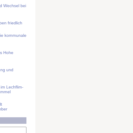
nd Wechsel bei
n friedlich
nd die kommunale
as Hohe
ung und
im Lech­flim­
himmel
t
mber