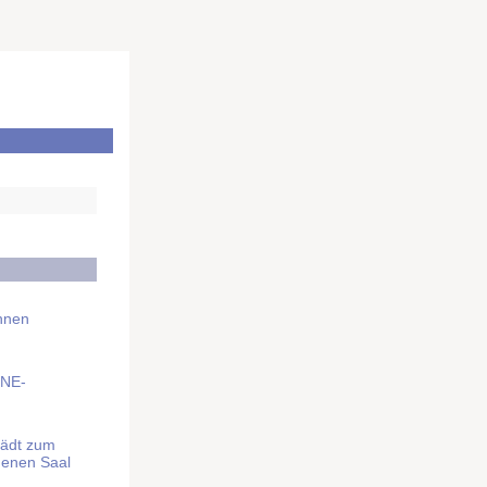
Ihnen
BNE-
lädt zum
denen Saal