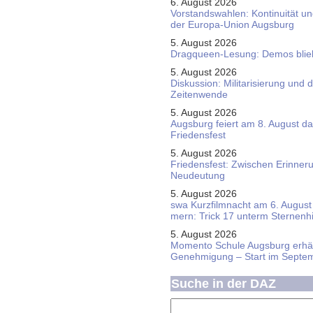
6. August 2026
Vorstandswahlen: Kontinuität u
der Europa-Union Augsburg
5. August 2026
Dragqueen-Lesung: Demos bliebe
5. August 2026
Diskussion: Mi­li­ta­ri­sie­rung u
Zeitenwende
5. August 2026
Augsburg feiert am 8. August d
Friedensfest
5. August 2026
Friedensfest: Zwischen Erinner
Neudeutung
5. August 2026
swa Kurz­film­nacht am 6. August 
mern: Trick 17 unterm Sternen­
5. August 2026
Momento Schule Augsburg erhäl
Genehmigung – Start im Septe
Suche in der DAZ