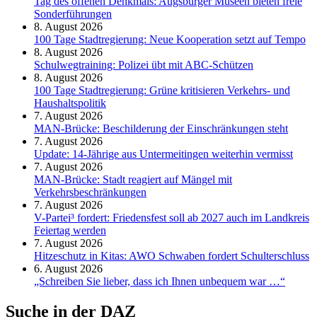
Tag des offenen Denkmals: Augsburger Museen bieten freie
Sonderführungen
8. August 2026
100 Tage Stadtregierung: Neue Kooperation setzt auf Tempo
8. August 2026
Schul­weg­trai­ning: Poli­zei übt mit ABC-Schüt­zen
8. August 2026
100 Tage Stadtregierung: Grüne kritisieren Verkehrs- und
Haushaltspolitik
7. August 2026
MAN-Brücke: Beschilderung der Einschränkungen steht
7. August 2026
Update: 14-Jährige aus Untermeitingen weiterhin vermisst
7. August 2026
MAN-Brücke: Stadt reagiert auf Mängel mit
Verkehrsbeschränkungen
7. August 2026
V-Partei­³ fordert: Friedens­fest soll ab 2027 auch im Land­kreis
Feier­tag werden
7. August 2026
Hitzeschutz in Kitas: AWO Schwaben fordert Schulterschluss
6. August 2026
„Schreiben Sie lieber, dass ich Ihnen unbequem war …“
Suche in der DAZ