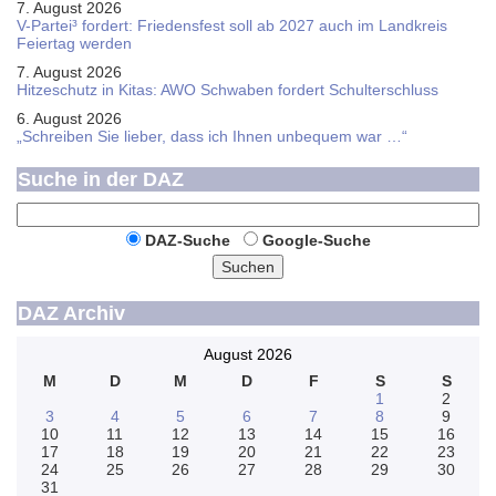
7. August 2026
V-Partei­³ fordert: Friedens­fest soll ab 2027 auch im Land­kreis
Feier­tag werden
7. August 2026
Hitzeschutz in Kitas: AWO Schwaben fordert Schulterschluss
6. August 2026
„Schreiben Sie lieber, dass ich Ihnen unbequem war …“
Suche in der DAZ
DAZ-Suche
Google-Suche
Suchen
DAZ Archiv
August 2026
M
D
M
D
F
S
S
1
2
3
4
5
6
7
8
9
10
11
12
13
14
15
16
17
18
19
20
21
22
23
24
25
26
27
28
29
30
31