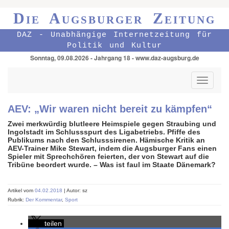
Die Augsburger Zeitung
DAZ - Unabhängige Internetzeitung für
Politik und Kultur
Sonntag, 09.08.2026 - Jahrgang 18 - www.daz-augsburg.de
Toggle
navigati
AEV: „Wir waren nicht bereit zu kämpfen“
Zwei merkwürdig blutleere Heimspiele gegen Straubing und
Ingolstadt im Schlussspurt des Ligabetriebs. Pfiffe des
Publikums nach den Schlusssirenen. Hämische Kritik an
AEV-Trainer Mike Stewart, indem die Augsburger Fans einen
Spieler mit Sprechchören feierten, der von Stewart auf die
Tribüne beordert wurde. – Was ist faul im Staate Dänemark?
Artikel vom
04.02.2018
| Autor: sz
Rubrik:
Der Kommentar
,
Sport
teilen