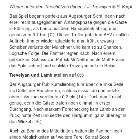
Wieder unter den Torschützen dabei: T.J. Trevelyan © S. Kerpf
D
as Spiel begann perfekt aus Augsburger Sicht, denn nach
einer recht ausgeglichenen Anfangsphase gingen die Gäste
in Führung, als Lamb aus dem Handgelenk abzog und
genau zum 0:1 traf (7.). Dieser Treffer gab dem AEV sichtlich
Auftrieb: Immer wieder attackierte man früh, erzwang
Scheibenverluste der Münchner und kam so zu Chancen.
Logische Folge: Die Panther legten nach. Nach einem
geblockten Schuss von Patrick McNeill machte Matt Fraser
das Spiel schnell und schickte Trevelyan auf die Reise.
Trevelyan und Lamb stellen auf 0:3
D
er Augsburger Publikumsliebling fuhr über die linke Seite
ins Drittel der Hausherren, schloss eiskalt ab und netzte
oben links zum verdienten 0:2 ein (14.). Doch damit nicht
genug, denn die Gäste trafen noch einmal im ersten
Durchgang. Nach starkem Forechecking kam Lamb an den
Puck, hatte Zeit und setzte den Hartgummi ganz überlegt in
den Winkel (16.).
A
uch zu Beginn des Mitteldrittels hatten die Panther noch
einige Möglichkeiten auf weitere Tore. So traf Scott