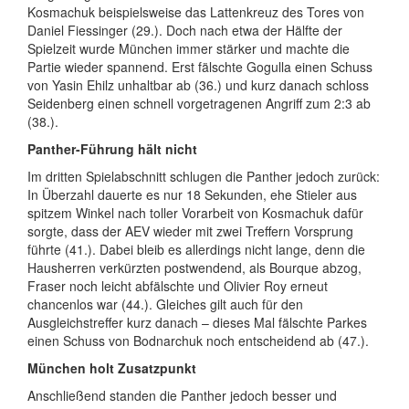
Kosmachuk beispielsweise das Lattenkreuz des Tores von
Daniel Fiessinger (29.). Doch nach etwa der Hälfte der
Spielzeit wurde München immer stärker und machte die
Partie wieder spannend. Erst fälschte Gogulla einen Schuss
von Yasin Ehilz unhaltbar ab (36.) und kurz danach schloss
Seidenberg einen schnell vorgetragenen Angriff zum 2:3 ab
(38.).
Panther-Führung hält nicht
Im dritten Spielabschnitt schlugen die Panther jedoch zurück:
In Überzahl dauerte es nur 18 Sekunden, ehe Stieler aus
spitzem Winkel nach toller Vorarbeit von Kosmachuk dafür
sorgte, dass der AEV wieder mit zwei Treffern Vorsprung
führte (41.). Dabei bleib es allerdings nicht lange, denn die
Hausherren verkürzten postwendend, als Bourque abzog,
Fraser noch leicht abfälschte und Olivier Roy erneut
chancenlos war (44.). Gleiches gilt auch für den
Ausgleichstreffer kurz danach – dieses Mal fälschte Parkes
einen Schuss von Bodnarchuk noch entscheidend ab (47.).
München holt Zusatzpunkt
Anschließend standen die Panther jedoch besser und