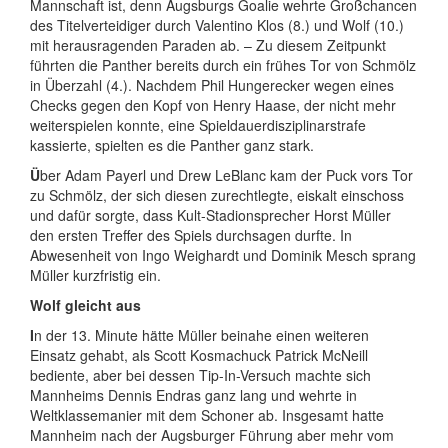
Mannschaft ist, denn Augsburgs Goalie wehrte Großchancen
des Titelverteidiger durch Valentino Klos (8.) und Wolf (10.)
mit herausragenden Paraden ab. – Zu diesem Zeitpunkt
führten die Panther bereits durch ein frühes Tor von Schmölz
in Überzahl (4.). Nachdem Phil Hungerecker wegen eines
Checks gegen den Kopf von Henry Haase, der nicht mehr
weiterspielen konnte, eine Spieldauerdisziplinarstrafe
kassierte, spielten es die Panther ganz stark.
Ü
ber Adam Payerl und Drew LeBlanc kam der Puck vors Tor
zu Schmölz, der sich diesen zurechtlegte, eiskalt einschoss
und dafür sorgte, dass Kult-Stadionsprecher Horst Müller
den ersten Treffer des Spiels durchsagen durfte. In
Abwesenheit von Ingo Weighardt und Dominik Mesch sprang
Müller kurzfristig ein.
Wolf gleicht aus
I
n der 13. Minute hätte Müller beinahe einen weiteren
Einsatz gehabt, als Scott Kosmachuck Patrick McNeill
bediente, aber bei dessen Tip-In-Versuch machte sich
Mannheims Dennis Endras ganz lang und wehrte in
Weltklassemanier mit dem Schoner ab. Insgesamt hatte
Mannheim nach der Augsburger Führung aber mehr vom