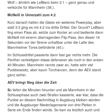
Wolf – ähnlich wie LeBlanc beim 2:1 – ganz genau und
verkürzte für Mannheim (38.).
McNeill in Unterzahl zum 4:2
Kurz danach hatten die Gäste ein weiteres Powerplay, aber
statt 3:3 ging es mit 4:2 ins dritte Drittel. Der Grund? LeBlanc
fing einen Pass ab, setzte zum Konter an und bediente dann
McNeill mit einerm überragenden Flip-Pass, den dieser 16
Sekunden vor der Sirene unhaltbar unter die Latte des
Mannheimer Tores beförderte (40.).
Im Schlussdrittel passierte dann fast gar nichts mehr. Die
Panther verteidigten etwas defensiver als noch in den ersten
40 Minuten. Mannheim rannte zwar an, hatte sehr viel
Puckbesesitz, aber kaum Torchancen, denn der AEV stand
ganz sicher.
AEV bringt Sieg über die Zeit
S
o liefen die Minuten hinunter und als Mannheim in der
Schlussphase auch zwei Strafen kassierte, war klar, dass die
Punkte an diesem Nachmittag in Augsburg bleiben würden
und die Augsburger Niederlagenserie von drei Pleiten in
Serie ein Ende finden würde. So kam es letztlich auch und