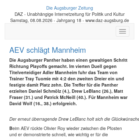
Die Augsburger Zeitung
DAZ - Unabhängige Internetzeitung für Politik und Kultur
Samstag, 08.08.2026 - Jahrgang 18 - www.daz-augsburg.de
Toggle
navigati
AEV schlägt Mannheim
Die Augsburger Panther haben einen gewaltigen Schritt
Richtung Playoffs gemacht. Im vierten Duell gegen
Titelverteidiger Adler Mannheim fuhr das Team von
Trainer Tray Tuomie mit 4:2 den zweiten Dreier ein und
festigte damit Platz zehn. Die Treffer für die Panther
erzielten Daniel Schmölz (4.), Drew LeBlanc (26.), Matt
Fraser (31.) und Patrick McNeill (40.). Für Mannheim war
David Wolf (16., 38.) erfolgreich.
Der erneut überragende Drew LeBlanc holt sich die Glückwünsche 
B
eim AEV rückte Olivier Roy wieder zwischen die Pfosten
und er demonstrierte schnell, wie wichtig er für die