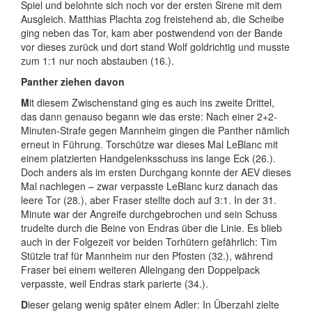
Spiel und belohnte sich noch vor der ersten Sirene mit dem
Ausgleich. Matthias Plachta zog freistehend ab, die Scheibe
ging neben das Tor, kam aber postwendend von der Bande
vor dieses zurück und dort stand Wolf goldrichtig und musste
zum 1:1 nur noch abstauben (16.).
Panther ziehen davon
M
it diesem Zwischenstand ging es auch ins zweite Drittel,
das dann genauso begann wie das erste: Nach einer 2+2-
Minuten-Strafe gegen Mannheim gingen die Panther nämlich
erneut in Führung. Torschütze war dieses Mal LeBlanc mit
einem platzierten Handgelenksschuss ins lange Eck (26.).
Doch anders als im ersten Durchgang konnte der AEV dieses
Mal nachlegen – zwar verpasste LeBlanc kurz danach das
leere Tor (28.), aber Fraser stellte doch auf 3:1. In der 31.
Minute war der Angreife durchgebrochen und sein Schuss
trudelte durch die Beine von Endras über die Linie. Es blieb
auch in der Folgezeit vor beiden Torhütern gefährlich: Tim
Stützle traf für Mannheim nur den Pfosten (32.), während
Fraser bei einem weiteren Alleingang den Doppelpack
verpasste, weil Endras stark parierte (34.).
D
ieser gelang wenig später einem Adler: In Überzahl zielte