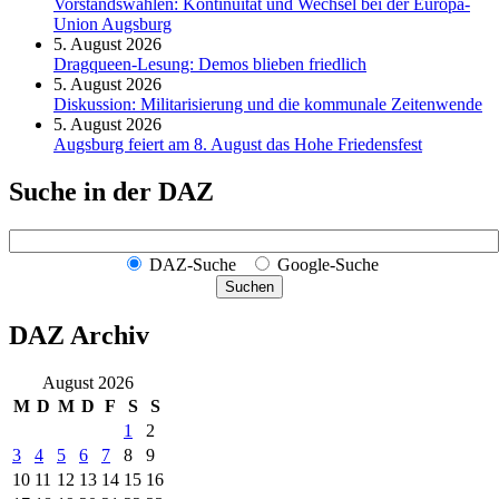
Vorstandswahlen: Kontinuität und Wechsel bei der Europa-
Union Augsburg
5. August 2026
Dragqueen-Lesung: Demos blieben friedlich
5. August 2026
Diskussion: Mi­li­ta­ri­sie­rung und die kommunale Zeitenwende
5. August 2026
Augsburg feiert am 8. August das Hohe Friedensfest
Suche in der DAZ
DAZ-Suche
Google-Suche
Suchen
DAZ Archiv
August 2026
M
D
M
D
F
S
S
1
2
3
4
5
6
7
8
9
10
11
12
13
14
15
16