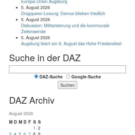
Europa-Union Augsburg
5. August 2026
Dragqueen-Lesung: Demos blieben friedlich
5. August 2026
Diskussion: Mi­li­ta­ri­sie­rung und die kommunale
Zeitenwende
5. August 2026
Augsburg feiert am 8. August das Hohe Friedensfest
Suche in der DAZ
DAZ-Suche
Google-Suche
Suchen
DAZ Archiv
August 2026
M
D
M
D
F
S
S
1
2
3
4
5
6
7
8
9