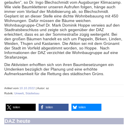
gelaufen“, so Dr. Ingo Blechschmidt vom Augsburger Klimacamp.
Wie viele Baumkletterer unseren Aufrufen folgen, hänge auch
immer vom Vorlauf der Mobilisierung ab, so Blechschmidt.
Geplant ist an dieser Stelle eine dichte Wohnbebauung mit 450
Wohnungen. Dafür müssen die Bäume weichen.
Wohnbaugruppe-Chef Dr. Mark Dominik Hoppe verwies auf den
Stadtratsbeschluss und zeigte sich gegenüber der DAZ
erleichtert, dass es an der Sommestraße zügig weitergeht. Bei
den großen Bäumen handelt es sich um Pappeln, Birken, Linden,
Weiden, Thujen und Kastanien. Die Aktion sei mit dem Grünamt
der Stadt im Vorfeld abgestimmt worden, so Hoppe. Nach
Informationen der DAZ verzichtet die Wohnbaugruppe auf eine
Strafanzeige.
Die Aktivisten erhofften sich von ihren Baumbesetzungen ein
Umdenken bezüglich der Planung und eine erhöhte
Aufmerksamkeit für die Rettung des städtischen Grüns.
Artikel vom
10.10.2022
| Autor: sz
Rubrik:
Umwelt
,
Städtebau
teilen
teilen
teilen
DAZ heute