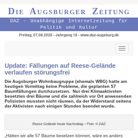
Die Augsburger Zeitung
DAZ - Unabhängige Internetzeitung für
Politik und Kultur
Freitag, 07.08.2026 - Jahrgang 18 - www.daz-augsburg.de
Toggle
navigati
Update: Fällungen auf Reese-Gelände
verlaufen störungsfrei
Die Augsburger Wohnbaugruppe (ehemals WBG) hatte am
heutigen Vormittag keine Probleme, die geplanten 57
Baumfällungen durchzusetzen. Nur drei Klimaaktivsten
besetzten drei Bäume und die zahlreich vor Ort anwesenden
Polizisten mussten nicht räumen, da der Widerstand seitens
der Aktivisten nach einigen Stunden beendet wurde.
Reese-Gelände heute Nachmittag – Foto: © DAZ
„Hätten wir alle 57 Bäume besetzen können, wäre es anders