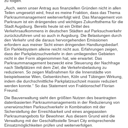
zu folgen.
„Auch, wenn unser Antrag aus finanziellen Gründen nicht in allen
Teilen umgesetzt wird, freut es meine Fraktion, dass das Thema
Parkraummanagement weiterverfolgt wird. Das Management von
Parkraum ist ein drängendes und wichtiges Zukunftsthema für die
Stadt Augsburg. Bereits heute ist ein Drittel des
Verkehrsaufkommens in deutschen Städten auf Parksuchverkehr
zurückzuführen und so auch in Augsburg. Die Belastungen durch
den Verkehr und die daraus hervorgehenden Emissionen
erfordern aus meiner Sicht einen dringenden Handlungsbedarf.
Ein Parkleitsystem alleine reicht nicht aus. Erfahrungen zeigen,
dass der Parkplatzsuchverkehr in den umliegenden Gebieten
nicht in der Form abgenommen hat, wie erwartet. Das
Parkraummanagement bezweckt eine Steuerung der Nachfrage
nach Stellplätzen mit dem Ziel, die Verkehrsbelastung zu
reduzieren. So zeigen Maßnahmen für die Innenstädte von
beispielsweise Wien, Gelsenkirchen, Köln und Tübingen Wirkung,
indem die durchschnittliche Parkplatzsuchzeit massiv reduziert
werden konnte.“ So das Statement von Fraktionschef Florian
Freund.
Die Bauverwaltung sieht den größten Nutzen des beantragten
datenbasierten Parkraummanagements in der Reduzierung von
unerwünschten Parksuchverkehr in Kombination mit der
Sicherstellung der Erreichbarkeit und eines angepassten
Parkraumangebots für Bewohner. Aus diesem Grund wird die
Verwaltung mit der Geschäftsstelle Smart City entsprechende
Einsatzmöglichkeiten prüfen und weiterverfolgen.