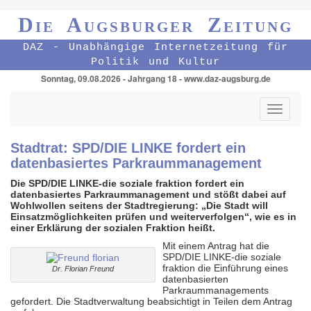
Die Augsburger Zeitung
DAZ - Unabhängige Internetzeitung für
Politik und Kultur
Sonntag, 09.08.2026 - Jahrgang 18 - www.daz-augsburg.de
Toggle
navigati
Stadtrat: SPD/DIE LINKE fordert ein
datenbasiertes Parkraummanagement
Die SPD/DIE LINKE-die soziale fraktion fordert ein
datenbasiertes Parkraummanagement und stößt dabei auf
Wohlwollen seitens der Stadtregierung: „Die
Stadt will
Einsatzmöglichkeiten prüfen und weiterverfolgen“, wie es in
einer Erklärung der sozialen Fraktion heißt.
Mit einem Antrag hat die
SPD/DIE LINKE-die soziale
fraktion die Einführung eines
Dr. Florian Freund
datenbasierten
Parkraummanagements
gefordert. Die Stadtverwaltung beabsichtigt in Teilen dem Antrag