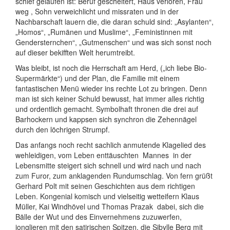
schief gelaufen ist: Beruf gescheitert, Haus verloren, Frau
weg , Sohn verweichlicht und missraten und in der
Nachbarschaft lauern die, die daran schuld sind: „Asylanten“,
„Homos“, „Rumänen und Muslime“, „Feministinnen mit
Gendersternchen“, „Gutmenschen“ und was sich sonst noch
auf dieser bekifften Welt herumtreibt.
Was bleibt, ist noch die Herrschaft am Herd, („ich liebe Bio-
Supermärkte“) und der Plan, die Familie mit einem
fantastischen Menü wieder ins rechte Lot zu bringen. Denn
man ist sich keiner Schuld bewusst, hat immer alles richtig
und ordentlich gemacht. Symbolhaft thronen die drei auf
Barhockern und kappsen sich synchron die Zehennägel
durch den löchrigen Strumpf.
Das anfangs noch recht sachlich anmutende Klagelied des
wehleidigen, vom Leben enttäuschten
Mannes
in der
Lebensmitte steigert sich schnell und wird nach und nach
zum Furor, zum anklagenden Rundumschlag. Von fern grüßt
Gerhard Polt mit seinen Geschichten aus dem richtigen
Leben. Kongenial komisch und vielseitig wetteifern Klaus
Müller, Kai Windhövel und Thomas Prazak
dabei, sich die
Bälle der Wut und des Einvernehmens zuzuwerfen,
jonglieren mit den satirischen Spitzen, die Sibylle Berg mit