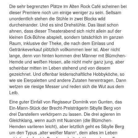
Die sehr begrenzten Plätze im Alten Rock Café scheinen bei
dieser Premiere noch um einige weniger zu sein. Seltsam
unordentlich stehen die Stühle in zwei Blocks wild
durcheinander. Und es sind Drehstühle. Das lässt schon
ahnen, dass dieser Theaterabend sich nicht allein auf der
kleinen Eck-Bühne abspielt, sondern tatsächlich im ganzen
Raum, inklusive der Theke, die nach dem Einlass und
Getränkeverkauf plötzlich vollkommen leer ist. Aber nicht
lange, denn von hinten kommen drei Männer mit Blümchen-
Hemde und weißen Hosen, alle nicht mehr ganz jung, aber
scheinbar mitten im Leben stehend und von diesem
gezeichnet. Und offenbar leidenschaftliche Hobbyköche, so
wie sie Eierpaletten und andere Zutaten hereintragen. Dann
wetzen sie riesige Messer und reden sich die Wut aus dem
Leib.
Eine guter Einfall von Regisseur Dominik von Gunten, das
Ein-Mann-Stück der Brecht-Preisträgerin Sibylle Berg von
drei Darstellern verkörpern zu lassen. Die drei agieren im
Gleichklang, wenn auch mit Nuancen (die Blümchen-
Hemden variieren leicht), aber letztlich geht es Sibylle Berg
um den Typus „alter weißer Mann“, dem alles im Leben