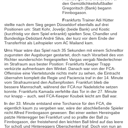
den Gemütlichkeitsfußballer
Gregoritsch (Bank) begann
Finnbogason.
F
rankfurts Trainer Adi Hütter
stellte nach dem Sieg gegen Düsseldorf ebenfalls auf drei
Positionen um: Statt Kohr, Joveljic (beide Bank) und Kostic
(kurzfristig vor dem Spiel erkrankt) spielten Sow, Chandler und
Bundesliga-Debütant André Silva, der kurz vor dem Ende der
Transferfrist als Leihspieler vom AC Mailand kam.
U
ms Haar wäre das Spiel nach 35 Sekunden mit einem Schnelltor
zugunsten der Augsburger gestartet, doch nach Vorarbeit des von
Richter wunderschön freigespielten Vargas vergab Niederlechner
im Strafraum aus bester Position: Frankfurts Keeper Trapp
verkürzte aufmerksam den Winkel. Danach war von der FCA-
Offensive eine Viertelstunde nichts mehr zu sehen, die Eintracht
übernahm komplett die Regie und Paciencia traf in der 14. Minute
vom Strafraumrand den Außenpfosten. Frankfurt blieb die
bessere Mannschaft, während der FCA nur Nadelstiche setzen
konnte. Frankfurts Kamada verfehlte das Tor in der 27. Minute
nur knapp – auch, weil FCA-Keeper Koubek leicht am Ball war.
I
n der 33. Minute entstand eine Torchance für den FCA, die
eigentlich kaum zu vergeben war, wäre der abschließende Spieler
nicht Alfred Finnbogason gewesen: Bei einer weiten Hereingabe
patzte Hinteregger bei Frankfurt und so prallte der Ball zu
Finnbogason, der freistehend den leichten Ball blind auf das leere
Tor schoß und Hintereggers Oberschenkel traf. Doch von nun an