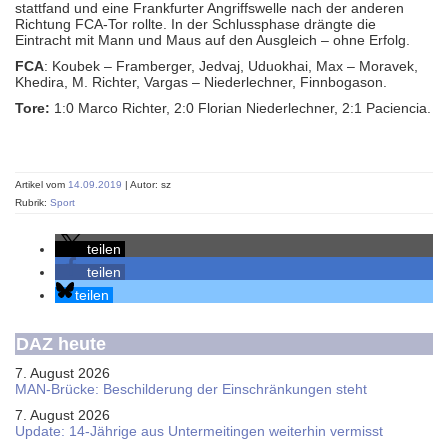
stattfand und eine Frankfurter Angriffswelle nach der anderen
Richtung FCA-Tor rollte. In der Schlussphase drängte die
Eintracht mit Mann und Maus auf den Ausgleich – ohne Erfolg.
FCA
: Koubek – Framberger, Jedvaj, Uduokhai, Max – Moravek,
Khedira, M. Richter, Vargas – Niederlechner, Finnbogason.
Tore:
1:0 Marco Richter, 2:0 Florian Niederlechner, 2:1 Paciencia.
Artikel vom
14.09.2019
| Autor: sz
Rubrik:
Sport
teilen
teilen
teilen
DAZ heute
7. August 2026
MAN-Brücke: Beschilderung der Einschränkungen steht
7. August 2026
Update: 14-Jährige aus Untermeitingen weiterhin vermisst