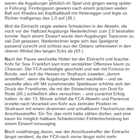
waren die Augsburger plötzlich im Spiel und gingen wenig später
in Führung: Finnbogason gewann nach einem präzisen weiten
Ball von Khedira ein Kopfballduell mit Hinteregger und legte so
Richter maßgenau das 1:0 auf (36.).
U
nd die Eintracht zeigte weitere Schwächen in der Abwehr, die
noch vor der Halbzeit Augsburgs Niederlechner zum 2:0 bestrafen
konnte: Nach einem Einwurf wurde dem Augsburger Topscorer zu
viel Zeit gelassen, Niederlechner legte sich das Spielgerät
passend zurecht und schloss aus der Distanz sehenswert in den
oberen Winkel des langen Ecks ab (43.).
N
ach der Pause wechselte Hütter bei der Eintracht und brachte
Kohr für Sow. Frankfurt kam trotz verstärkter Offensive kaum zu
Chancen. Der FCA verteidigte geschickt und war mit Fortuna im
Bunde, weil sich die Hessen im Strafraum zuweilen „dumm
anstellten“, wenn die Augsburger Abwehr wackelte – und sie
wackelte allzu oft! Mit zunehmender Spieldauer erhöhte sich der
Druck der Frankfurter, die mit der Einwechslung von Dost für
Rode (65.) schließlich alles versuchten – und zunächst Erfolg
hatten: In der 73. Minute schlief die FCA-Abwehr und Paciencia
erzielte nach Vorarbeit von Kohr aus zentraler Position im
Strafraum mit einem strammen und unhaltbaren Flachschuss den
Anschlusstreffer. Ein Tor, das nicht hätte zählen dürfen, weil eine
kaum für möglich haltbare Schiedsrichter-Fehlentscheidung bei
einem Einwurf vorausging.
D
och unabhängig davon, war der Anschlusstreffer der Eintracht
längst verdient, da der FCA nach vorne längst nicht mehr