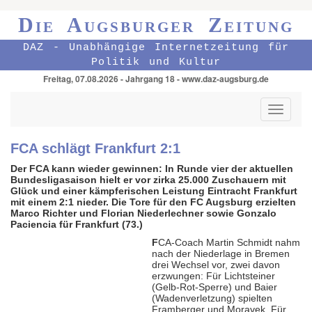
Die Augsburger Zeitung
DAZ - Unabhängige Internetzeitung für
Politik und Kultur
Freitag, 07.08.2026 - Jahrgang 18 - www.daz-augsburg.de
Toggle
navigati
FCA schlägt Frankfurt 2:1
Der FCA kann wieder gewinnen: In Runde vier der aktuellen
Bundesligasaison hielt er vor zirka 25.000 Zuschauern mit
Glück und einer kämpferischen Leistung Eintracht Frankfurt
mit einem 2:1 nieder. Die Tore für den FC Augsburg erzielten
Marco Richter und Florian Niederlechner sowie Gonzalo
Paciencia für Frankfurt (73.)
F
CA-Coach Martin Schmidt nahm
nach der Niederlage in Bremen
drei Wechsel vor, zwei davon
erzwungen: Für Lichtsteiner
(Gelb-Rot-Sperre) und Baier
(Wadenverletzung) spielten
Framberger und Moravek. Für