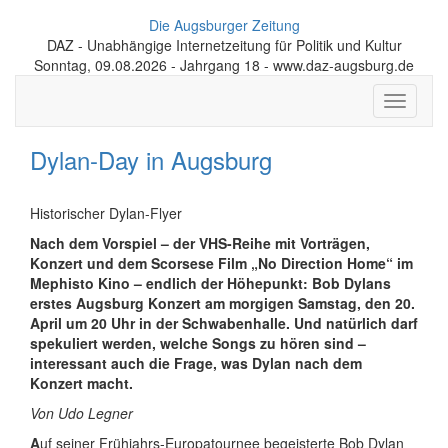
Die Augsburger Zeitung
DAZ - Unabhängige Internetzeitung für Politik und Kultur
Sonntag, 09.08.2026 - Jahrgang 18 - www.daz-augsburg.de
Toggle
navigati
Dylan-Day in Augsburg
Historischer Dylan-Flyer
Nach dem Vorspiel – der VHS-Reihe mit Vorträgen,
Konzert und dem Scorsese Film „No Direction Home“ im
Mephisto Kino – endlich der Höhepunkt: Bob Dylans
erstes Augsburg Konzert am morgigen Samstag, den 20.
April um 20 Uhr in der Schwabenhalle. Und natürlich darf
spekuliert werden, welche Songs zu hören sind –
interessant auch die Frage, was Dylan nach dem
Konzert macht.
Von Udo Legner
A
uf seiner Frühjahrs-Europatournee begeisterte Bob Dylan