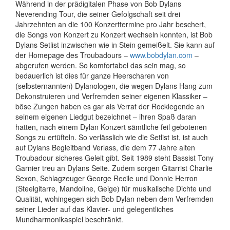
Während in der prädigitalen Phase von Bob Dylans
Neverending Tour, die seiner Gefolgschaft seit drei
Jahrzehnten an die 100 Konzerttermine pro Jahr beschert,
die Songs von Konzert zu Konzert wechseln konnten, ist Bob
Dylans Setlist inzwischen wie in Stein gemeißelt. Sie kann auf
der Homepage des Troubadours –
www.bobdylan.com
–
abgerufen werden. So komfortabel das sein mag, so
bedauerlich ist dies für ganze Heerscharen von
(selbsternannten) Dylanologen, die wegen Dylans Hang zum
Dekonstruieren und Verfremden seiner eigenen Klassiker –
böse Zungen haben es gar als Verrat der Rocklegende an
seinem eigenen Liedgut bezeichnet – ihren Spaß daran
hatten, nach einem Dylan Konzert sämtliche feil gebotenen
Songs zu ertüfteln. So verlässlich wie die Setlist ist, ist auch
auf Dylans Begleitband Verlass, die dem 77 Jahre alten
Troubadour sicheres Geleit gibt. Seit 1989 steht Bassist Tony
Garnier treu an Dylans Seite. Zudem sorgen Gitarrist Charlie
Sexon, Schlagzeuger George Recile und Donnie Herron
(Steelgitarre, Mandoline, Geige) für musikalische Dichte und
Qualität, wohingegen sich Bob Dylan neben dem Verfremden
seiner Lieder auf das Klavier- und gelegentliches
Mundharmonikaspiel beschränkt.