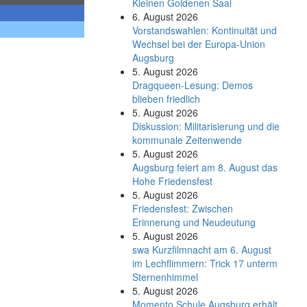
Kleinen Goldenen Saal
6. August 2026
Vorstandswahlen: Kontinuität und
Wechsel bei der Europa-Union
Augsburg
5. August 2026
Dragqueen-Lesung: Demos
blieben friedlich
5. August 2026
Diskussion: Mi­li­ta­ri­sie­rung und die
kommunale Zeitenwende
5. August 2026
Augsburg feiert am 8. August das
Hohe Friedensfest
5. August 2026
Friedensfest: Zwischen
Erinnerung und Neudeutung
5. August 2026
swa Kurz­film­nacht am 6. August
im Lech­flim­mern: Trick 17 unterm
Sternen­himmel
5. August 2026
Momento Schule Augsburg erhält