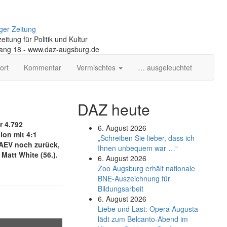
ger Zeitung
itung für Politik und Kultur
gang 18 - www.daz-augsburg.de
ort
Kommentar
Vermischtes
… ausgeleuchtet
DAZ heute
r 4.792
6. August 2026
on mit 4:1
„Schreiben Sie lieber, dass ich
 AEV noch zurück,
Ihnen unbequem war …“
 Matt White (56.).
6. August 2026
Zoo Augsburg erhält nationale
BNE-Auszeichnung für
Bildungsarbeit
6. August 2026
Liebe und Last: Opera Augusta
lädt zum Belcanto-Abend im