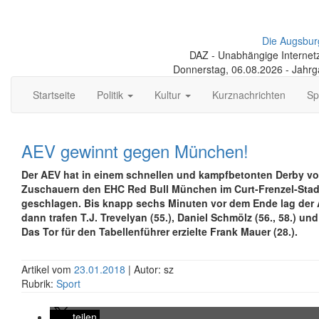
Die Augsbur
DAZ - Unabhängige Internetze
Donnerstag, 06.08.2026 - Jahr
Startseite
Politik
Kultur
Kurznachrichten
Sp
AEV gewinnt gegen München!
Der AEV hat in einem schnellen und kampfbetonten Derby vo
Zuschauern den EHC Red Bull München im Curt-Frenzel-Stadi
geschlagen. Bis knapp sechs Minuten vor dem Ende lag der
dann trafen T.J. Trevelyan (55.), Daniel Schmölz (56., 58.) und
Das Tor für den Tabellenführer erzielte Frank Mauer (28.).
Artikel vom
23.01.2018
| Autor: sz
Rubrik:
Sport
teilen