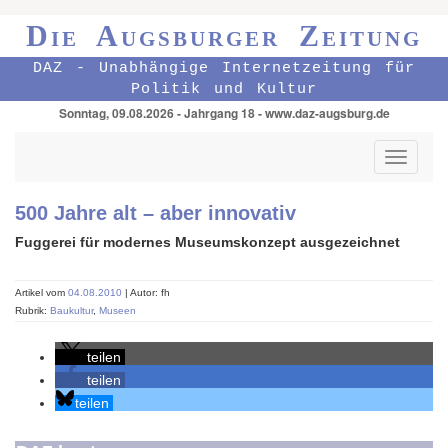
Die Augsburger Zeitung
DAZ - Unabhängige Internetzeitung für
Politik und Kultur
Sonntag, 09.08.2026 - Jahrgang 18 - www.daz-augsburg.de
Toggle
navigati
500 Jahre alt – aber innovativ
Fuggerei für modernes Museumskonzept ausgezeichnet
Artikel vom
04.08.2010
| Autor: fh
Rubrik:
Baukultur
,
Museen
teilen
teilen
teilen