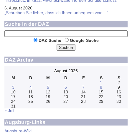
Hitzeschutz in Kitas: AWO Schwaben fordert Schulterschluss
6. August 2026
„Schreiben Sie lieber, dass ich Ihnen unbequem war …“
Suche in der DAZ
DAZ-Suche
Google-Suche
Suchen
DAZ Archiv
August 2026
M
D
M
D
F
S
S
1
2
3
4
5
6
7
8
9
10
11
12
13
14
15
16
17
18
19
20
21
22
23
24
25
26
27
28
29
30
31
« Juli
Augsburg-Links
Augsburg-Wiki