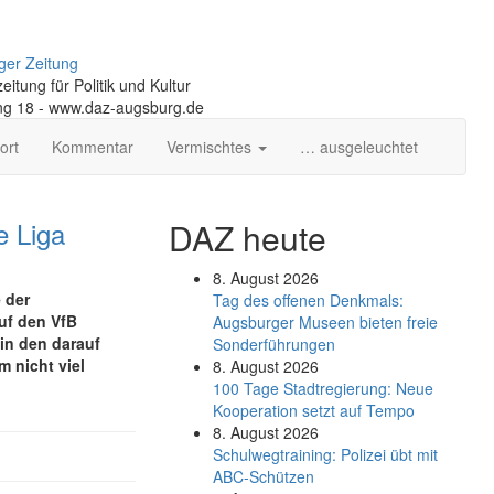
ger Zeitung
itung für Politik und Kultur
ng 18 - www.daz-augsburg.de
ort
Kommentar
Vermischtes
… ausgeleuchtet
e Liga
DAZ heute
8. August 2026
 der
Tag des offenen Denkmals:
uf den VfB
Augsburger Museen bieten freie
 in den darauf
Sonderführungen
 nicht viel
8. August 2026
100 Tage Stadtregierung: Neue
Kooperation setzt auf Tempo
8. August 2026
Schul­weg­trai­ning: Poli­zei übt mit
ABC-Schüt­zen