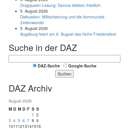
Dragqueen-Lesung: Demos blieben friedlich
5. August 2026
Diskussion: Mi­li­ta­ri­sie­rung und die kommunale
Zeitenwende
5. August 2026
Augsburg feiert am 8. August das Hohe Friedensfest
Suche in der DAZ
DAZ-Suche
Google-Suche
Suchen
DAZ Archiv
August 2026
M
D
M
D
F
S
S
1
2
3
4
5
6
7
8
9
10
11
12
13
14
15
16