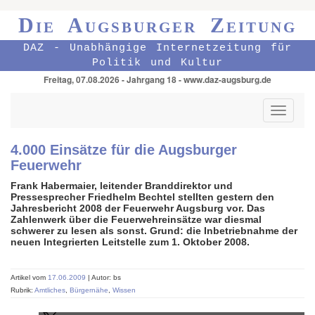
Die Augsburger Zeitung
DAZ - Unabhängige Internetzeitung für
Politik und Kultur
Freitag, 07.08.2026 - Jahrgang 18 - www.daz-augsburg.de
Toggle
navigati
4.000 Einsätze für die Augsburger
Feuerwehr
Frank Habermaier, leitender Branddirektor und
Pressesprecher Friedhelm Bechtel stellten gestern den
Jahresbericht 2008 der Feuerwehr Augsburg vor. Das
Zahlenwerk über die Feuerwehreinsätze war diesmal
schwerer zu lesen als sonst. Grund: die Inbetriebnahme der
neuen Integrierten Leitstelle zum 1. Oktober 2008.
Artikel vom
17.06.2009
| Autor: bs
Rubrik:
Amtliches
,
Bürgernähe
,
Wissen