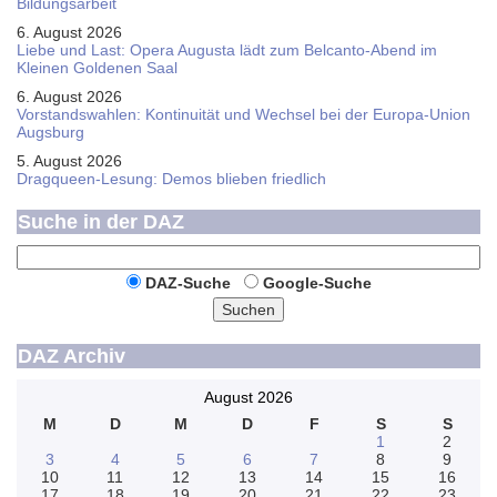
Bildungsarbeit
6. August 2026
Liebe und Last: Opera Augusta lädt zum Belcanto-Abend im
Kleinen Goldenen Saal
6. August 2026
Vorstandswahlen: Kontinuität und Wechsel bei der Europa-Union
Augsburg
5. August 2026
Dragqueen-Lesung: Demos blieben friedlich
Suche in der DAZ
DAZ-Suche
Google-Suche
Suchen
DAZ Archiv
August 2026
M
D
M
D
F
S
S
1
2
3
4
5
6
7
8
9
10
11
12
13
14
15
16
17
18
19
20
21
22
23