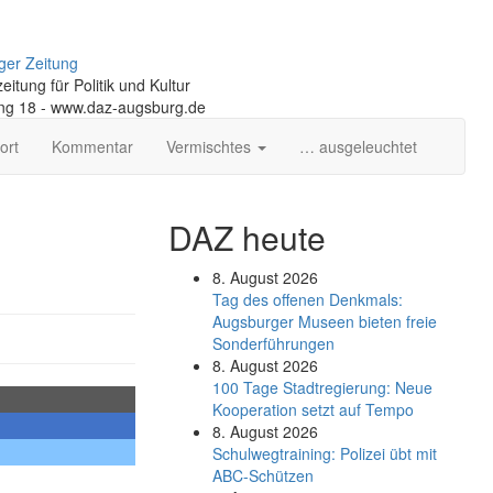
ger Zeitung
itung für Politik und Kultur
ng 18 - www.daz-augsburg.de
ort
Kommentar
Vermischtes
… ausgeleuchtet
DAZ heute
8. August 2026
Tag des offenen Denkmals:
Augsburger Museen bieten freie
Sonderführungen
8. August 2026
100 Tage Stadtregierung: Neue
Kooperation setzt auf Tempo
8. August 2026
Schul­weg­trai­ning: Poli­zei übt mit
ABC-Schüt­zen