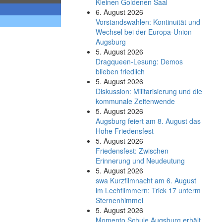
Kleinen Goldenen Saal
6. August 2026
Vorstandswahlen: Kontinuität und
Wechsel bei der Europa-Union
Augsburg
5. August 2026
Dragqueen-Lesung: Demos
blieben friedlich
5. August 2026
Diskussion: Mi­li­ta­ri­sie­rung und die
kommunale Zeitenwende
5. August 2026
Augsburg feiert am 8. August das
Hohe Friedensfest
5. August 2026
Friedensfest: Zwischen
Erinnerung und Neudeutung
5. August 2026
swa Kurz­film­nacht am 6. August
im Lech­flim­mern: Trick 17 unterm
Sternen­himmel
5. August 2026
Momento Schule Augsburg erhält