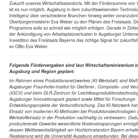
Zukunft unseres Wirtschaftsstandorts. Mit der Fördersumme von 
ist es nun möglich, Augsburg in dem zukunftsweisenden Technolog
Intelligenz über verschiedene Branchen hinweg weiter voranzubri
Oberbürgermeisterin Eva Weber zu den Plänen des Freistaats. D
Programms solle so schnell wie möglich erfolgen. Gerade in Zeit
der Ankündigung von Arbeitsplatzverlusten in Augsburger Unter
Investition des Freistaats Bayerns das richtige Signal für zukunft
so OBin Eva Weber.
Folgende Fördervergaben sind laut Wirtschaftsministerium i
Augsburg und Region geplant:
Im Rahmen eines Produktionsnetzwerkes (KI-Werkstatt) sind M
Augsburger Fraunhofer-Institut für Gießerei-, Composite- und Ver
(IGCV) und beim DLR-Zentrum für Leichtbauproduktionstechnolog
Augsburger Innovationspark geplant sowie Mittel für Forschungs-
Entwicklungsprojekte der Verbundforschung. Das KI-Netzwerk hat
Einsatz von modernen KI-Methoden bei Produktionstechnologien
Werkstoffeinsatz in der Produktion nachhaltig zu verbessern. Dadu
produzierende Gewerbe wesentliche Kosteneinsparungen ermögli
dessen Wettbewerbsfähigkeit am Hochlohnstandort Bayern erhalt
Realisierung wird die Universität Augsburg eingebunden. Bei di