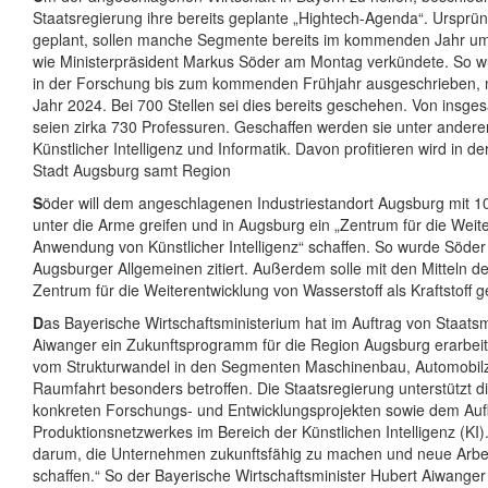
Staatsregierung ihre bereits geplante „Hightech-Agenda“. Ursprüng
geplant, sollen manche Segmente bereits im kommenden Jahr um
wie Ministerpräsident Markus Söder am Montag verkündete. So w
in der Forschung bis zum kommenden Frühjahr ausgeschrieben, n
Jahr 2024. Bei 700 Stellen sei dies bereits geschehen. Von insge
seien zirka 730 Professuren. Geschaffen werden sie unter ander
Künstlicher Intelligenz und Informatik. Davon profitieren wird in d
Stadt Augsburg samt Region
S
öder will dem angeschlagenen Industriestandort Augsburg mit 10
unter die Arme greifen und in Augsburg ein „Zentrum für die Weit
Anwendung von Künstlicher Intelligenz“ schaffen. So wurde Söder
Augsburger Allgemeinen zitiert. Außerdem solle mit den Mitteln de
Zentrum für die Weiterentwicklung von Wasserstoff als Kraftstoff 
D
as Bayerische Wirtschaftsministerium hat im Auftrag von Staatsm
Aiwanger ein Zukunftsprogramm für die Region Augsburg erarbeite
vom Strukturwandel in den Segmenten Maschinenbau, Automobilzul
Raumfahrt besonders betroffen. Die Staatsregierung unterstützt d
konkreten Forschungs- und Entwicklungsprojekten sowie dem Auf
Produktionsnetzwerkes im Bereich der Künstlichen Intelligenz (KI)
darum, die Unternehmen zukunftsfähig zu machen und neue Arbei
schaffen.“ So der Bayerische Wirtschaftsminister Hubert Aiwanger 