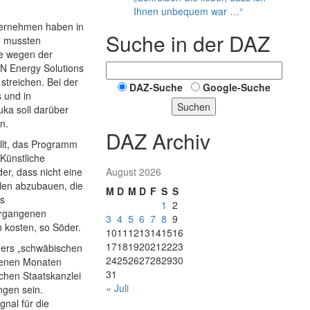
Ihnen unbequem war …“
ternehmen haben in
Suche in der DAZ
, mussten
te wegen der
N Energy Solutions
streichen. Bei der
DAZ-Suche
Google-Suche
 und in
Suchen
ka soll darüber
n.
DAZ Archiv
ellt, das Programm
 Künstliche
er, dass nicht eine
August 2026
llen abzubauen, die
M
D
M
D
F
S
S
es
1
2
ergangenen
3
4
5
6
7
8
9
h kosten, so Söder.
10
11
12
13
14
15
16
17
18
19
20
21
22
23
öders „schwäbischen
24
25
26
27
28
29
30
ngenen Monaten
31
chen Staatskanzlei
« Juli
ngen sein.
gnal für die