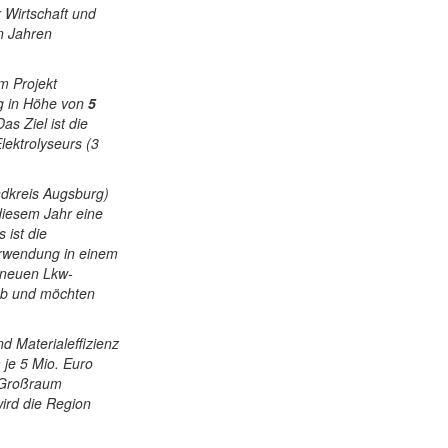
 Wirtschaft und
n Jahren
 Projekt
ng in Höhe von
5
as Ziel ist die
ektrolyseurs (3
ndkreis Augsburg)
 diesem Jahr eine
 ist die
erwendung in einem
 neuen Lkw-
ieb und möchten
 Materialeffizienz
 je 5 Mio. Euro
 Großraum
ird die Region
.