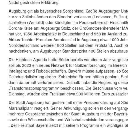
Nadel gestrickten Erklärung.
A
ugsburg gilt als bayerisches Sorgenkind. Große Augsburger Un
kurzen Zeitabständen den Standort verlassen (Ledvance, Fujitsu)
schließen (Weltbild) oder kündigten im Personalbereich Einschnit
Corona-Krise an: Augsburgs Stolz, der Großmotorenhersteller MA
hat vor, 1650 Arbeitsplätze in Deutschland und 950 im Ausland zu 
Airbus-Tochter Premium Aerotec sind in Augsburg etwa 1000 Jobs
Norddeutschland weitere 1800 Stellen auf dem Prüfstand. Auch Ku
nachdenken, am Augsburger Standort zirka 400 Stellen abzubaue
D
ie Hightech-Agenda hatte Söder bereits vor einem Jahr vorgest
soll bis 2023 ein neues Netzwerk für Spitzenforschung im Bereich
Intelligenz und Robotik schaffen. Bayern müsse aufpassen, so Söd
Deindustrialisierung drohe. Zahlreiche Firmen hätten geplant, Ste
dann dauerhaft verloren seien. Deshalb habe die Regierung dies
„Transformationsprogramm“ beschlossen. Die Beschlüsse vom v
Dienstag, würden den Freistaat etwa 900 Millionen Euro zusätzlic
D
ie Stadt Augsburg hat gestern mit einer Presseerklärung auf S
Marshallplan“ reagiert. Seiner Ankündigung sollen in den verga
mehrere Gespräche zwischen der Stadt Augsburg mit der Bayeris
sowie den Wissenschafts- und Wirtschaftsministerien vorausgega
„D
er Freistaat Bayern setzt mit seinem Programm ein wichtiges Si