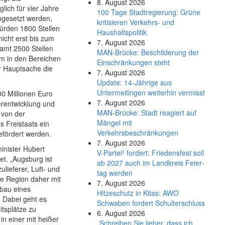
8. August 2026
lich für vier Jahre
100 Tage Stadtregierung: Grüne
gesetzt werden,
kritisieren Verkehrs- und
ürden 1800 Stellen
Haushaltspolitik
icht erst bis zum
7. August 2026
samt 2500 Stellen
MAN-Brücke: Beschilderung der
em in den Bereichen
Einschränkungen steht
er Hauptsache die
7. August 2026
Update: 14-Jährige aus
Untermeitingen weiterhin vermisst
0 Millionen Euro
7. August 2026
erentwicklung und
MAN-Brücke: Stadt reagiert auf
 von der
Mängel mit
s Freistaats ein
Verkehrsbeschränkungen
gefördert werden.
7. August 2026
inister Hubert
V-Partei­³ fordert: Friedens­fest soll
t. „Augsburg ist
ab 2027 auch im Land­kreis Feier­
ieferer, Luft- und
tag werden
ie Region daher mit
7. August 2026
bau eines
Hitzeschutz in Kitas: AWO
. Dabei geht es
Schwaben fordert Schulterschluss
tsplätze zu
6. August 2026
in einer mit heißer
„Schreiben Sie lieber, dass ich