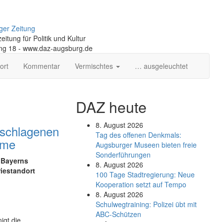
ger Zeitung
itung für Politik und Kultur
ng 18 - www.daz-augsburg.de
ort
Kommentar
Vermischtes
… ausgeleuchtet
DAZ heute
8. August 2026
geschlagenen
Tag des offenen Denkmals:
rme
Augsburger Museen bieten freie
Sonderführungen
l Bayerns
8. August 2026
iestandort
100 Tage Stadtregierung: Neue
Kooperation setzt auf Tempo
8. August 2026
Schul­weg­trai­ning: Poli­zei übt mit
ABC-Schüt­zen
igt die