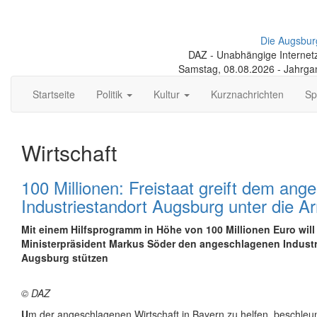
Die Augsbur
DAZ - Unabhängige Internetze
Samstag, 08.08.2026 - Jahrga
Startseite
Politik
Kultur
Kurznachrichten
Sp
Wirtschaft
100 Millionen: Freistaat greift dem an
Industriestandort Augsburg unter die A
Mit einem Hilfsprogramm in Höhe von 100 Millionen Euro wil
Ministerpräsident Markus Söder den angeschlagenen Industr
Augsburg stützen
© DAZ
U
m der angeschlagenen Wirtschaft in Bayern zu helfen, beschleun