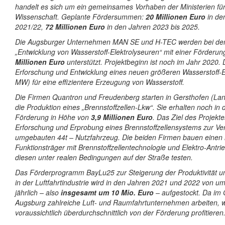
handelt es sich um ein gemeinsames Vorhaben der Ministerien für
Wissenschaft. Geplante Fördersummen:
20 Millionen Euro
in de
2021/22,
72 Millionen Euro
in den Jahren 2023 bis 2025.
Die Augsburger Unternehmen MAN SE und H-TEC werden bei dem
„Entwicklung von Wasserstoff-Elektrolyseuren“ mit einer Förderu
Millionen Euro
unterstützt. Projektbeginn ist noch im Jahr 2020. D
Erforschung und Entwicklung eines neuen größeren Wasserstoff-El
MW) für eine effizientere Erzeugung von Wasserstoff.
Die Firmen Quantron und Freudenberg starten in Gersthofen (La
die Produktion eines „Brennstoffzellen-Lkw“. Sie erhalten noch in
Förderung in Höhe von
3,9 Millionen Euro
. Das Ziel des Projektes
Erforschung und Erprobung eines Brennstoffzellensystems zur V
umgebauten 44t – Nutzfahrzeug. Die beiden Firmen bauen einen
Funktionsträger mit Brennstoffzellentechnologie und Elektro-Antr
diesen unter realen Bedingungen auf der Straße testen.
Das Förderprogramm BayLu25 zur Steigerung der Produktivität und
in der Luftfahrtindustrie wird in den Jahren 2021 und 2022 von um
jährlich – also
insgesamt um 10 Mio. Euro
– aufgestockt. Da im
Augsburg zahlreiche Luft- und Raumfahrtunternehmen arbeiten, w
voraussichtlich überdurchschnittlich von der Förderung profitieren