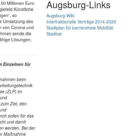
Augsburg-Links
100 Millionen Euro
iefeld Künstliche
ngen“, so
Augsburg-Wiki
ie Umsetzung des
Interfraktionelle Verträge 2014-2020
en von Corona und
Stadtplan für barrierefreie Mobilität
nehmen sende die
Stadtrat
sfähige Lösungen,
m Einzelnen für
aßnahmen beim
arbeitungstechnik
ie (ZLP) im
 und
 zum Ziel, den
 und
rch sollen für das
cht und damit
en werden. Bei der
eser Maßnahme