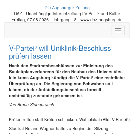
Die Augsburger Zeitung
DAZ - Unabhängige Internetzeitung für Politik und Kultur
Freitag, 07.08.2026 - Jahrgang 18 - www.daz-augsburg.de
Toggle
navigati
V-Partei³ will Uniklinik-Beschluss
prüfen lassen
Nach den Stadtratsbeschlüssen zur Einleitung des
Bauleit­plan­verfahrens für den Neubau des Universitäts­
klinikums Augsburg kündigt die V-Partei³ eine rechtliche
Über­prüfung an. Die Regierung von Schwaben soll
klären, ob der Aufstellungs­beschluss formell
rechtmäßig zustande gekommen ist.
Von Bruno Stubenrauch
Kröten retten statt Kröten schlucken: Wahlplakat (Bild: V-Partei³)
Stadtrat Roland Wegner hatte zu Beginn der Sitzung