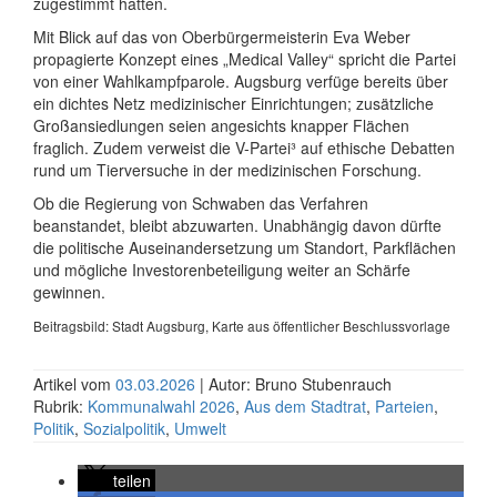
zuge­stimmt hatten.
Mit Blick auf das von Oberbürger­meisterin Eva Weber
propagierte Konzept eines „Medical Valley“ spricht die Partei
von einer Wahlkampf­parole. Augsburg verfüge bereits über
ein dichtes Netz medi­zinischer Ein­richtungen; zusätzliche
Groß­ansied­lungen seien angesichts knapper Flächen
fraglich. Zudem verweist die V-Partei³ auf ethische Debatten
rund um Tier­versuche in der medi­zini­schen Forschung.
Ob die Regierung von Schwaben das Verfahren
beanstandet, bleibt abzuwarten. Unab­hängig davon dürfte
die politische Aus­einander­setzung um Standort, Parkflächen
und mögliche Investoren­beteiligung weiter an Schärfe
gewinnen.
Beitragsbild: Stadt Augsburg, Karte aus öffentlicher Beschluss­vorlage
Artikel vom
03.03.2026
| Autor: Bruno Stubenrauch
Rubrik:
Kommunalwahl 2026
,
Aus dem Stadtrat
,
Parteien
,
Politik
,
Sozialpolitik
,
Umwelt
teilen