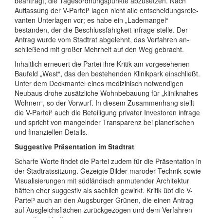
beantragt, die Tages­ordnungs­punkte abzusetzen. Nach
Auffassung der V-Partei³ lagen nicht alle entschei­dungs­rele­
vanten Unter­lagen vor; es habe ein „Lade­mangel“
bestanden, der die Beschluss­fähig­keit infrage stelle. Der
Antrag wurde vom Stadt­rat ab­ge­lehnt, das Verfahren an­
schlie­ßend mit großer Mehrheit auf den Weg gebracht.
Inhaltlich erneuert die Partei ihre Kritik am vorge­sehenen
Baufeld „West“, das den beste­henden Klinikpark einschließt.
Unter dem Deckmantel eines medi­zinisch not­wendigen
Neubaus drohe zusätzliche Wohn­bebauung für „kliniknahes
Wohnen“, so der Vorwurf. In diesem Zusammen­hang stellt
die V-Partei³ auch die Beteili­gung privater In­vestoren infrage
und spricht von mangeln­der Trans­parenz bei plane­rischen
und finan­ziellen Details.
Suggestive Präsentation im Stadtrat
Scharfe Worte findet die Partei zudem für die Präsentation in
der Stadtrats­sitzung. Gezeigte Bilder maroder Technik sowie
Visuali­sierungen mit süd­ländisch anmutender Architektur
hätten eher suggestiv als sachlich gewirkt. Kritik übt die V-
Partei³ auch an den Augsburger Grünen, die einen Antrag
auf Ausgleichs­flächen zurück­gezogen und dem Verfahren