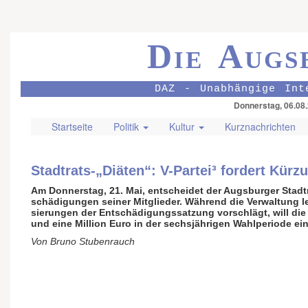
Die Augs
DAZ - Unabhängige Int
Donnerstag, 06.08
Startseite
Politik
Kultur
Kurznachrichten
Stadtrats-„Diäten“: V-Partei³ fordert Kürz
Am Donnerstag, 21. Mai, entscheidet der Augs­burger Stadt
schädi­gungen seiner Mit­glieder. Während die Ver­waltung le
sierungen der Ent­schädi­gungs­satzung vorschlägt, will die
und eine Million Euro in der sechs­jährigen Wahl­periode ei
Von Bruno Stubenrauch