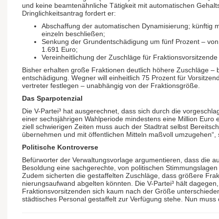
und keine beamten­ähnliche Tätigkeit mit auto­mati­schen Gehalts
Dring­lich­keits­antrag fordert er:
Abschaffung der automatischen Dynami­sierung; künftig 
einzeln beschließen;
Senkung der Grund­ent­schädigung um fünf Prozent – von 
1.691 Euro;
Vereinheitlichung der Zuschläge für Fraktions­vor­sitzende 
Bisher erhalten große Fraktionen deutlich höhere Zuschläge – 
ent­schädi­gung. Wegner will einheit­lich 75 Prozent für Vor­sitze
vertreter festlegen – unabhängig von der Fraktions­größe.
Das Sparpotenzial
Die V-Partei³ hat ausgerechnet, dass sich durch die vorge­schl
einer sechs­jährigen Wahlperiode mindestens eine Million Euro e
ziell schwieri­gen Zeiten muss auch der Stadtrat selbst Bereit­sch
über­nehmen und mit öffent­lichen Mitteln maßvoll umzugehen“,
Politische Kontroverse
Befürworter der Verwaltungs­vorlage argu­men­tieren, dass die 
Besoldung eine sach­gerechte, von politi­schen Stimmungs­lagen
Zudem sicherten die gestaf­fel­ten Zuschläge, dass größere Frak
nierungs­aufwand abgelten könnten. Die V-Partei³ hält dagegen
Fraktions­vor­sitzenden sich kaum nach der Größe unter­schieden
städti­sches Personal gestaffelt zur Verfügung stehe. Nun muss 