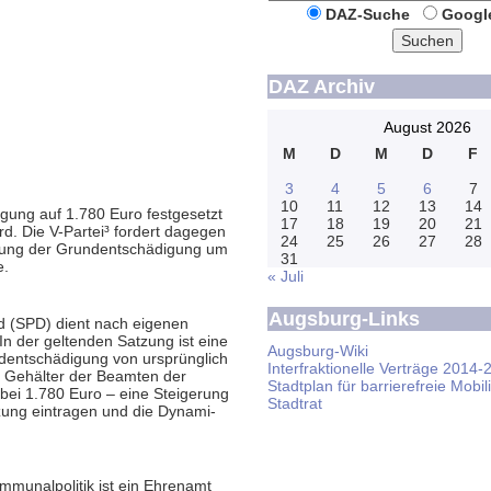
DAZ-Suche
Googl
Suchen
DAZ Archiv
August 2026
M
D
M
D
F
3
4
5
6
7
10
11
12
13
14
gung auf 1.780 Euro fest­gesetzt
17
18
19
20
21
ird. Die V-Partei³ fordert dagegen
24
25
26
27
28
rung der Grund­ent­schädi­gung um
31
e.
« Juli
Augsburg-Links
nd (SPD) dient nach eigenen
 In der geltenden Satzung ist eine
Augsburg-Wiki
ent­schädi­gung von ursprüng­lich
Interfraktionelle Verträge 2014-
ie Gehälter der Beamten der
Stadtplan für barrierefreie Mobili
 bei 1.780 Euro – eine Steige­rung
Stadtrat
tzung eintragen und die Dynami­
mu­nal­politik ist ein Ehrenamt