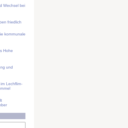
nd Wechsel bei
n friedlich
nd die kommunale
as Hohe
ung und
im Lech­flim­
himmel
t
mber