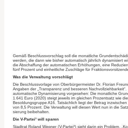
Gemäß Beschlussvorschlag soll die monat­liche Grund­ent­schädi­
werden, die dann wie bisher auto­matisch jährlich dynami­siert w
die Ab­schaffung der auto­mati­schen Erhö­hungen, eine Redu­zie
fünf Prozent und ein­heit­liche Zuschläge für Fraktions­vorsitzend
Was die Verwaltung vorschlägt
Die Beschlussvorlage von Ober­bürger­meister Dr. Florian Freu
Angaben der „Trans­parenz und besseren Nach­voll­zieh­bar­keit“.
auto­matische Dynami­sierung vor­gesehen: Die monatliche Grund­
1.641 Euro (2020) steigt jeweils im gleichen Prozent­satz wie d
Besoldungs­gruppe A16. Tat­sächlich liegt der Betrag inzwischen
von 8,5 Prozent. Die Ver­waltung will diesen Wert nun in die Sa
sierung beibehalten.
Die V-Partei³ will sparen
Stadtrat Roland Wegner (V-Partei³) sieht darin ein Problem. „Kom