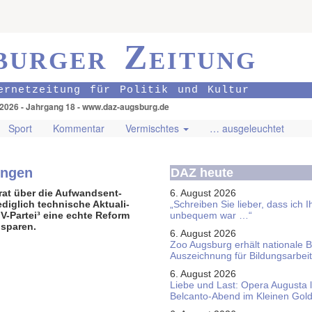
burger Zeitung
ernetzeitung für Politik und Kultur
.2026 - Jahrgang 18 - www.daz-augsburg.de
Sport
Kommentar
Vermischtes
… ausgeleuchtet
ungen
DAZ heute
rat über die Aufwands­ent­
6. August 2026
diglich tech­nische Aktu­ali­
„Schreiben Sie lieber, dass ich 
 V-Partei³ eine echte Reform
unbequem war …“
nsparen.
6. August 2026
Zoo Augsburg erhält nationale 
Auszeichnung für Bildungsarbeit
6. August 2026
Liebe und Last: Opera Augusta 
Belcanto-Abend im Kleinen Gol