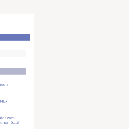
Ihnen
BNE-
lädt zum
denen Saal