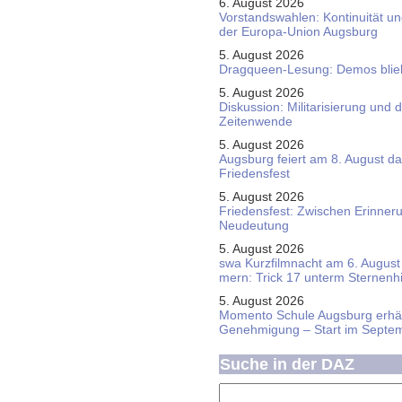
6. August 2026
Vorstandswahlen: Kontinuität u
der Europa-Union Augsburg
5. August 2026
Dragqueen-Lesung: Demos bliebe
5. August 2026
Diskussion: Mi­li­ta­ri­sie­rung u
Zeitenwende
5. August 2026
Augsburg feiert am 8. August d
Friedensfest
5. August 2026
Friedensfest: Zwischen Erinner
Neudeutung
5. August 2026
swa Kurz­film­nacht am 6. August 
mern: Trick 17 unterm Sternen­
5. August 2026
Momento Schule Augsburg erhäl
Genehmigung – Start im Septe
Suche in der DAZ