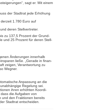
­steige­rungen“, sagt er. Mit einem
muss der Stadtrat jede Erhöhung
derzeit 1.780 Euro auf
und deren Stell­vertreter.
bis zu 137,5 Prozent der Grund­
nde und 25 Prozent für deren Stell­
a­genen Ände­rungen innerhalb
insparen ließe. „Gerade in finan­
aft zeigen, Ver­ant­wortung zu
 so Wegner.
auto­matische Anpassung an die
 unab­hängige Regelung sei.
­tionen ihren erhöhten Koordi­
, dass die Aufgaben von
 und den Frak­tionen bereits
der Stadtrat entscheiden.